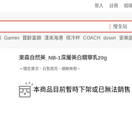
登入
註冊
超
搜全站
烯
Garmin
寶齡富錦
漢來海港
保冷杯
COACH
dyson
安美
東森自然美_NB-1深層美白精華乳20g
穩定膚況、白皙透亮、細緻無瑕。
本商品目前暫時下架或已無法銷售