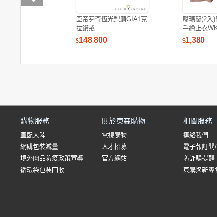
亞帝芬奇恆光梨願GIA1克
噶瑪蘭(2入
拉鑽戒
手繪上衣WK9
148,800
1,380
$
$
購物服務
關於東森購物
相關服務
直配大陸
電視購物
連絡我們
網購包裝減量
人才招募
電子報訂閱
境外肉品防疫政策宣導
官方網站
防詐騙提醒
循環袋包裝回收
東購與新零