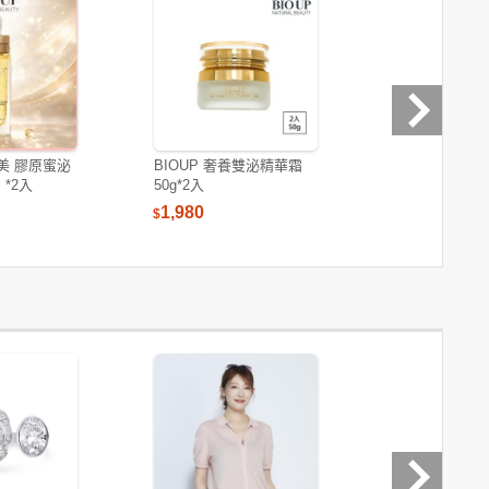
然美 膠原蜜泌
BIOUP 奢養雙泌精華霜
BIO UP 自然
 *2入
50g*2入
奢護面膜25ml(5
盒
1,980
1,080
$
$