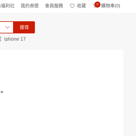
0
級福利社
我的券匣
會員服務
收藏
購物車(
0
)
搜尋
諾
iphone 17
。