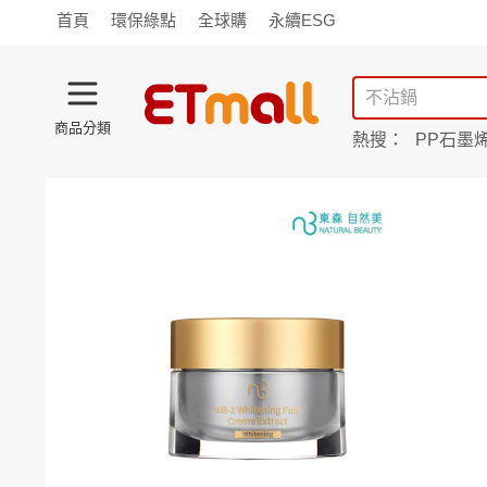
首頁
環保綠點
全球購
永續ESG
商品分類
熱搜：
PP石墨
蘭陵
TV購物
旗艦店
商城
愛買
旅遊
寵物
男女鞋
襪
包配
保健
用品
機能
窈窕
食品
飲料
生鮮
餐券
日用
紙品
清潔
口腔
鍋具
杯瓶
廚衛
休閒
服飾
內衣
精品
珠寶
寢具
家具
收納
宗教
Apple
小米
手機平板
穿戴
家電
電視
季節
廚房