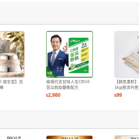
DO 資生堂】百
檢場代言甘味人生CBS®
【靜思書軒】
裸
苦瓜胜肽醣衡配方
1kg(慈濟共善
2,980
99
$
$