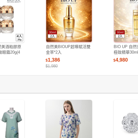
自然美酒粕膠原
自然美BIOUP超導賦活雙
BIO UP 自
眼霜20g(4
金萃*2入
極致精華30ml
1,386
4,980
$
$
$1,980