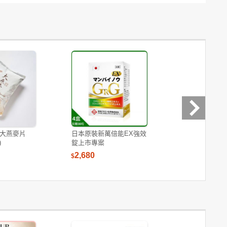
大燕麥片
日本原裝新萬倍能EX強效
【ADATA 威剛
)
錠上市專案
1TB 2.5吋行
2,680
2,803
$
$
$2,833