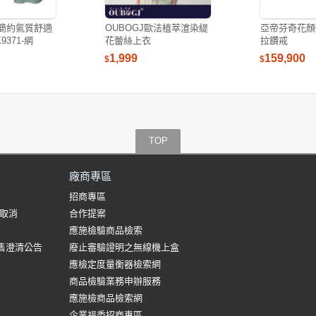
)簡約氣質舒適
OUBOGJ歐法植萃渲染緹
亞帝芬奇花顏
371-網
花蕾絲上衣
拉鑽戒
1,999
159,900
$
$
TOP
廠商專區
招商專區
/取消
合作提案
應施檢驗商品檢索
售澄清公告
廢止審驗證明之無線機上盒
應檢定度量衡器檢索網
商品檢驗業務申辦服務
應施檢商品檢索網
企業福委招商專區