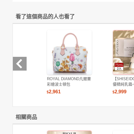
電腦
週邊
電玩
耳機
保養
彩妝
美髮
香氛
看了這個商品的人也看了
ROYAL DIAMOND凡爾賽
【SHISEI
彩繪波士頓包
優精純乳霜-
2,961
2,999
$
$
相關商品