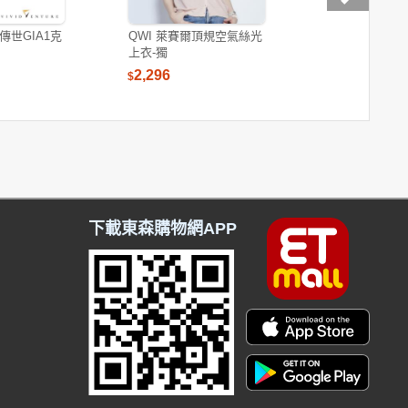
傳世GIA1克
QWI 萊賽爾頂規空氣絲光
蘭陵萌寵樂活
上衣-獨
衣組
2,296
1,560
$
$
下載東森購物網APP