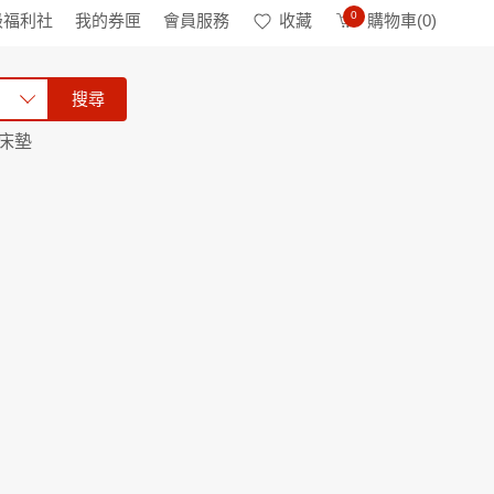
0
級福利社
我的券匣
會員服務
收藏
購物車(
0
)
搜尋
床墊