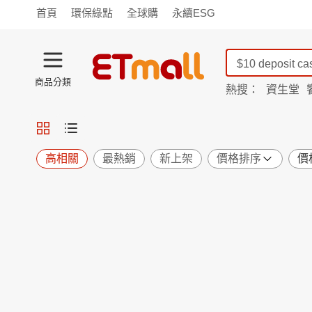
首頁
環保綠點
全球購
永續ESG
商品分類
熱搜：
資生堂
iphone 17
蘭陵
TV購物
旗艦店
商城
愛買
旅遊
寵物
男女鞋
襪
包配
保健
用品
機能
窈窕
高相關
最熱銷
新上架
價格排序
價
食品
飲料
生鮮
餐券
日用
紙品
清潔
口腔
鍋具
杯瓶
廚衛
休閒
服飾
內衣
精品
珠寶
寢具
家具
收納
宗教
Apple
小米
手機平板
穿戴
家電
電視
季節
廚房