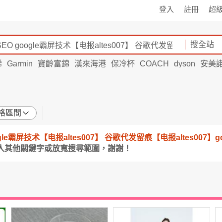
登入
註冊
超
搜全站
烯
Garmin
寶齡富錦
漢來海港
保冷杯
COACH
dyson
安美
格區間
e霸屏技术【电报altes007】 谷歌代发留痕【电报altes007】googl
入其他關鍵字或放寬搜尋範圍，謝謝！