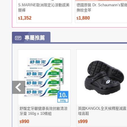
S.MARINE歐洲限定沁涼動感美
德國原裝 Dr. Schaumann’s緊
腿褲
撫紋金萃
1,352
1,880
$
$
專屬推薦
舒酸定牙齦健康長效抗敏清涼
英國KANGOL全天候釋壓減震
牙膏 160g x 10條組
增高鞋
990
999
$
$