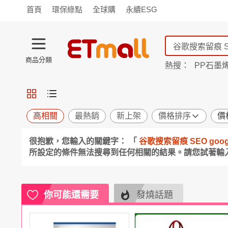
首頁
環保綠點
全球購
永續ESG
商品分類
熱搜：
PP石墨
蘭陵
TV購物
旗艦店
商城
愛買
旅遊
寵物
男女鞋
襪
包配
保健
用品
機能
窈窕
高相關
最熱銷
新上架
價格排序
價
食品
飲料
生鮮
餐券
很抱歉，您輸入的關鍵字： 「
谷歌搜索留痕 SEO googl
日用
紙品
清潔
口腔
所設定的條件無法搜尋到任何相關的結果。請您試著輸
鍋具
杯瓶
廚衛
休閒
服飾
內衣
精品
珠寶
寢具
家具
收納
宗教
你可能還需要
發燒話題
Apple
小米
手機平板
穿戴
家電
電視
季節
廚房