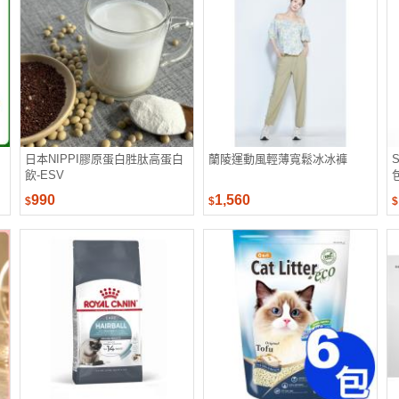
日本NIPPI膠原蛋白胜肽高蛋白
蘭陵運動風輕薄寬鬆冰冰褲
飲-ESV
990
1,560
$
$
$