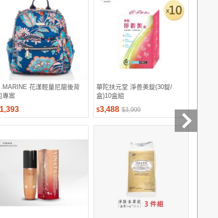
S.MARINE 花漾輕量尼龍後背
華陀扶元堂 淨善美錠(30錠/
西雅圖榛
包專案
盒)10盒組
合一/三合
1,393
3,488
499
$3,999
$
$