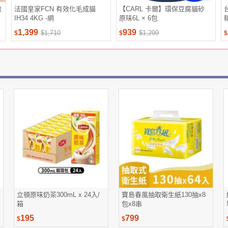
緻
法國皇家FCN 有效化毛成貓
【CARL 卡爾】環保豆腐貓砂
IH34 4KG -網
原味6L × 6包
1,399
939
$1,710
$1,299
$
$
$
立頓原味奶茶300mL x 24入/
寶島春風抽取衛生紙130抽x8
箱
包x8串
195
799
$
$