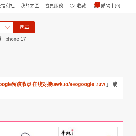
0
級福利社
我的券匣
會員服務
收藏
購物車(
0
)
搜尋
諾
iphone 17
e留痕收录 在线对接tawk.to/seogoogle .ruw
」 或