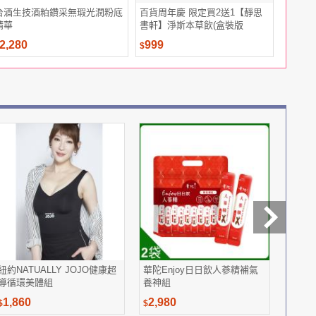
台酒生技酒粕鑽采無瑕光潤粉底
百貨周年慶 限定買2送1【靜思
iima
精華
書軒】淨斯本草飲(盒裝版
上衣
14g*12入) 3件組(慈濟共善)
2,280
999
1,584
$
$
紐約NATUALLY JOJO健康超
華陀Enjoy日日飲人蔘精補氣
For
導循環美體組
養神組
1,860
2,980
2,79
$
$
$