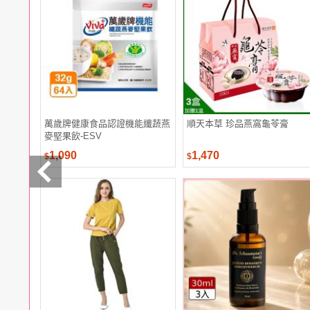
電腦
週邊
電玩
耳機
保養
彩妝
美髮
香氛
萬歲牌健康食品認證機能纖蔬燕
順天本草 珍品燕窩龜苓膏
麥堅果飲-ESV
1,090
1,470
$
$