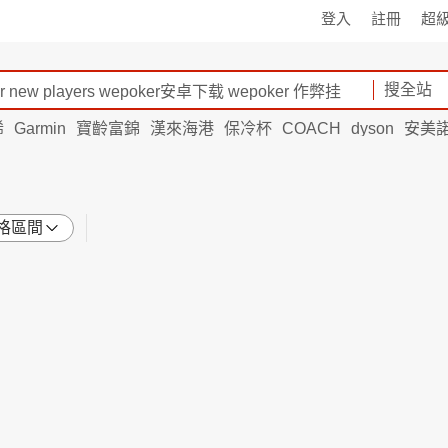
登入
註冊
超
搜全站
烯
Garmin
寶齡富錦
漢來海港
保冷杯
COACH
dyson
安美
格區間