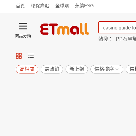
首頁
環保綠點
全球購
永續ESG
商品分類
熱搜：
PP石墨
蘭陵
TV購物
旗艦店
商城
愛買
旅遊
寵物
男女鞋
襪
包配
保健
用品
機能
窈窕
高相關
最熱銷
新上架
價格排序
價
食品
飲料
生鮮
餐券
日用
紙品
清潔
口腔
鍋具
杯瓶
廚衛
休閒
服飾
內衣
精品
珠寶
寢具
家具
收納
宗教
Apple
小米
手機平板
穿戴
家電
電視
季節
廚房