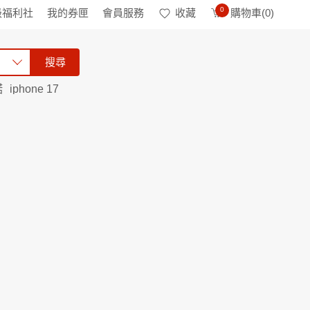
0
級福利社
我的券匣
會員服務
收藏
購物車(
0
)
搜尋
諾
iphone 17