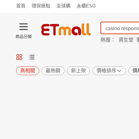
首頁
環保綠點
全球購
永續ESG
商品分類
熱搜：
資生堂
iphone 17
蘭陵
TV購物
旗艦店
商城
愛買
旅遊
寵物
男女鞋
襪
包配
保健
用品
機能
窈窕
高相關
最熱銷
新上架
價格排序
價
食品
飲料
生鮮
餐券
日用
紙品
清潔
口腔
鍋具
杯瓶
廚衛
休閒
服飾
內衣
精品
珠寶
寢具
家具
收納
宗教
Apple
小米
手機平板
穿戴
家電
電視
季節
廚房