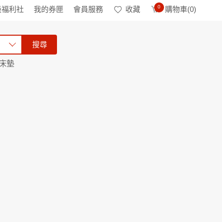
0
級福利社
我的券匣
會員服務
收藏
購物車(
0
)
搜尋
床墊