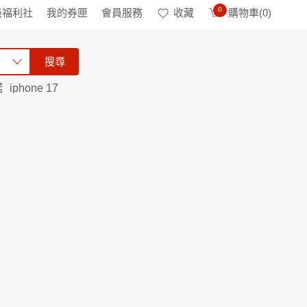
0
級福利社
我的券匣
會員服務
收藏
購物車(
0
)
搜尋
諾
iphone 17