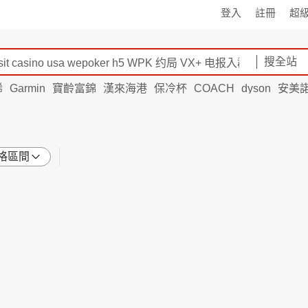
登入
註冊
超
搜全站
烯
Garmin
寶齡富錦
漢來海港
保冷杯
COACH
dyson
安美
格區間