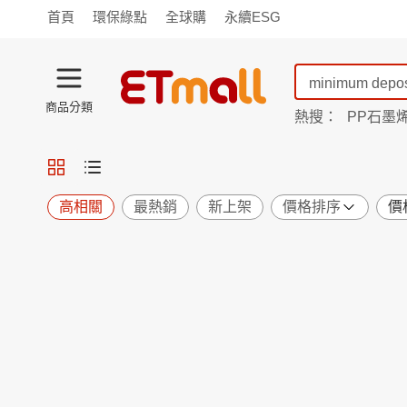
首頁
環保綠點
全球購
永續ESG
商品分類
熱搜：
PP石墨
蘭陵
TV購物
旗艦店
商城
愛買
旅遊
寵物
男女鞋
襪
包配
保健
用品
機能
窈窕
高相關
最熱銷
新上架
價格排序
價
食品
飲料
生鮮
餐券
日用
紙品
清潔
口腔
鍋具
杯瓶
廚衛
休閒
服飾
內衣
精品
珠寶
寢具
家具
收納
宗教
Apple
小米
手機平板
穿戴
家電
電視
季節
廚房