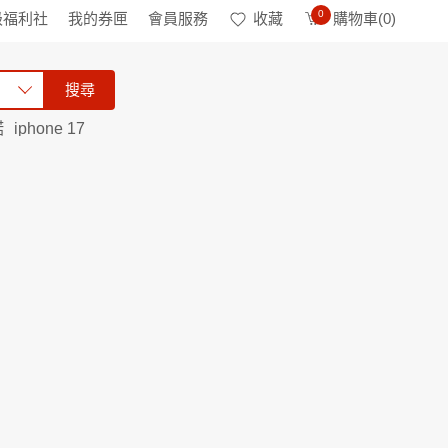
0
級福利社
我的券匣
會員服務
收藏
購物車(
0
)
搜尋
諾
iphone 17