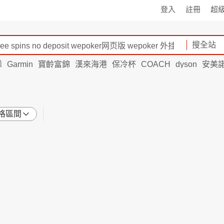
登入
註冊
超
搜全站
烯
Garmin
寶齡富錦
漢來海港
保冷杯
COACH
dyson
安美
格區間