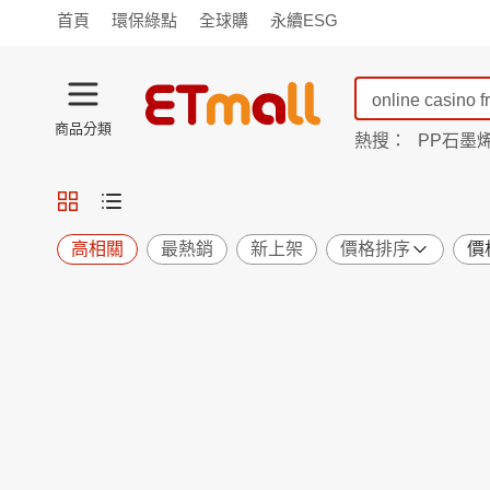
首頁
環保綠點
全球購
永續ESG
商品分類
熱搜：
PP石墨
蘭陵
TV購物
旗艦店
商城
愛買
旅遊
寵物
男女鞋
襪
包配
保健
用品
機能
窈窕
高相關
最熱銷
新上架
價格排序
價
食品
飲料
生鮮
餐券
日用
紙品
清潔
口腔
鍋具
杯瓶
廚衛
休閒
服飾
內衣
精品
珠寶
寢具
家具
收納
宗教
Apple
小米
手機平板
穿戴
家電
電視
季節
廚房