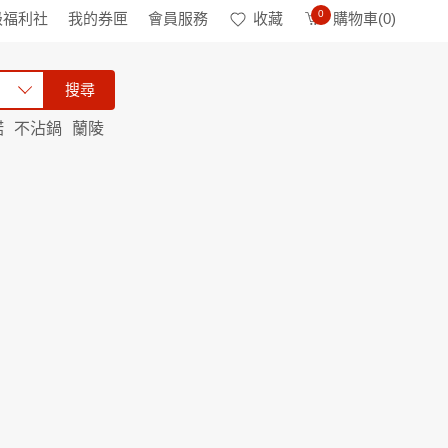
0
級福利社
我的券匣
會員服務
收藏
購物車(
0
)
搜尋
諾
不沾鍋
蘭陵