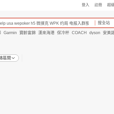
登入
註冊
超
搜全站
烯
Garmin
寶齡富錦
漢來海港
保冷杯
COACH
dyson
安美
格區間