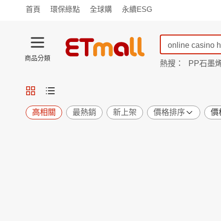
首頁
環保綠點
全球購
永續ESG
商品分類
熱搜：
PP石墨
TV購物
旗艦店
商城
愛買
旅遊
寵物
男女鞋
襪
包配
保健
用品
機能
窈窕
高相關
最熱銷
新上架
價格排序
價
食品
飲料
生鮮
餐券
日用
紙品
清潔
口腔
鍋具
杯瓶
廚衛
休閒
服飾
內衣
精品
珠寶
寢具
家具
收納
宗教
Apple
小米
手機平板
穿戴
家電
電視
季節
廚房