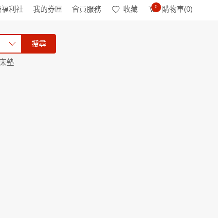
0
級福利社
我的券匣
會員服務
收藏
購物車(
0
)
搜尋
床墊