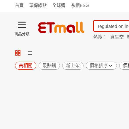
首頁
環保綠點
全球購
永續ESG
商品分類
熱搜：
資生堂
iphone 17
蘭陵
TV購物
旗艦店
商城
愛買
旅遊
寵物
男女鞋
襪
包配
保健
用品
機能
窈窕
高相關
最熱銷
新上架
價格排序
價
食品
飲料
生鮮
餐券
日用
紙品
清潔
口腔
鍋具
杯瓶
廚衛
休閒
服飾
內衣
精品
珠寶
寢具
家具
收納
宗教
Apple
小米
手機平板
穿戴
家電
電視
季節
廚房