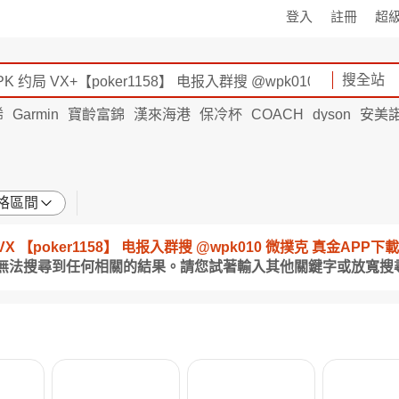
登入
註冊
超
搜全站
烯
Garmin
寶齡富錦
漢來海港
保冷杯
COACH
dyson
安美
格區間
约局 VX 【poker1158】 电报入群搜 @wpk010 微撲克 真金AP
件無法搜尋到任何相關的結果。請您試著輸入其他關鍵字或放寬搜