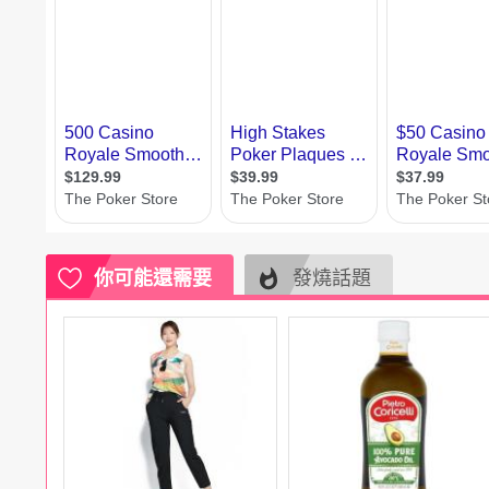
電腦
週邊
電玩
耳機
保養
彩妝
美髮
香氛
你可能還需要
發燒話題