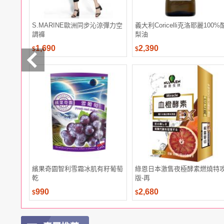
S.MARINE歐洲同步沁涼彈力空
義大利Coricelli克洛耶麗100%
調褲
梨油
1,690
2,390
$
$
繽果奇園智利雪霜冰肌有籽葡萄
綠恩日本激售夜極酵素燃燒特
乾
版-再
990
2,680
$
$