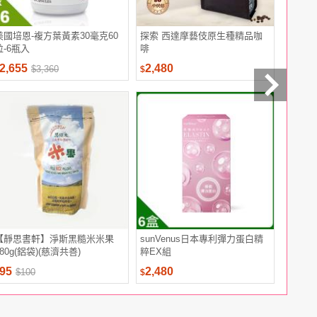
美國培恩-複方葉黃素30毫克60
探索 西達摩藝伎原生種精品咖
【台鹽生
粒-6瓶入
啡
EX SPF
共80ml)
2,655
2,480
999
$3,360
$
$
【靜思書軒】淨斯黑糙米米果
sunVenus日本專利彈力蛋白精
【紅牛官
280g(鋁袋)(慈濟共善)
粹EX組
蛋白隨手包
95
2,480
45
$100
$
$