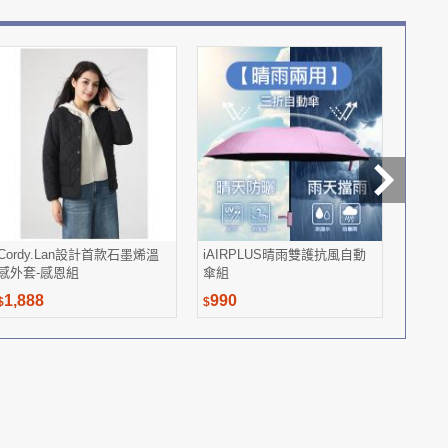
Cordy.Lan設計首款石墨烯溫
iAIRPLUS晴雨雙護抗風自動
ALY
感外套-感恩組
傘組
1,888
990
2,98
$
$
$