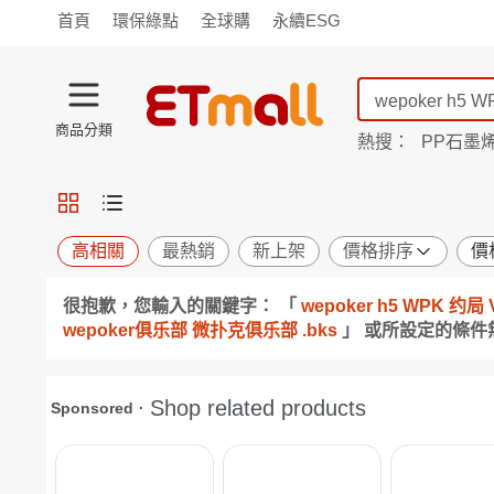
首頁
環保綠點
全球購
永續ESG
商品分類
熱搜：
PP石墨
蘭陵
TV購物
旗艦店
商城
愛買
旅遊
寵物
男女鞋
襪
包配
保健
用品
機能
窈窕
高相關
最熱銷
新上架
價格排序
價
食品
飲料
生鮮
餐券
很抱歉，您輸入的關鍵字： 「
wepoker h5 WPK 
日用
紙品
清潔
口腔
wepoker俱乐部 微扑克俱乐部 .bks
」 或所設定的條
鍋具
杯瓶
廚衛
休閒
服飾
內衣
精品
珠寶
寢具
家具
收納
宗教
Apple
小米
手機平板
穿戴
家電
電視
季節
廚房