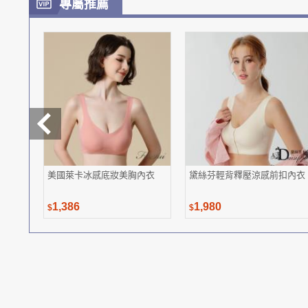
專屬推薦
美國萊卡冰感底妝美胸內衣
黛絲芬輕背釋壓涼感前扣內衣
1,386
1,980
$
$