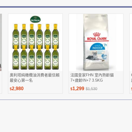
奧利塔純橄欖油消費者最信賴
法國皇家FHN 室內熟齡貓
最安心第一名
7+歲齡IN+7 3.5KG
2,980
1,299
$1,530
$
$