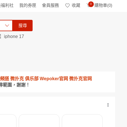
0
級福利社
我的券匣
會員服務
收藏
購物車(
0
)
搜尋
諾
iphone 17
P下載頻道 微扑克 俱乐部 Wepoker官网 微扑克官网
尋範圍，謝謝！