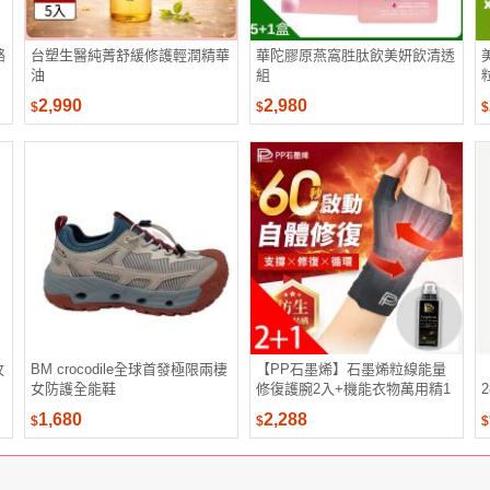
酪
台塑生醫純菁舒緩修護輕潤精華
華陀膠原燕窩胜肽飲美妍飲清透
油
組
2,990
2,980
$
$
$
攻
BM crocodile全球首發極限兩棲
【PP石墨烯】石墨烯粒線能量
女防護全能鞋
修復護腕2入+機能衣物萬用精1
瓶
1,680
2,288
$
$
$