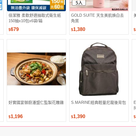
倍潔雅 柔軟舒適抽取式衛生紙
GOLD SUITE 天生美肌煥白去
150抽x10包x6袋/箱
角質
679
1,380
$
$
$
好實國宴御廚潘盟仁監製花雕雞
S.MARINE經典輕量尼龍後背包
1,196
1,390
$
$
$