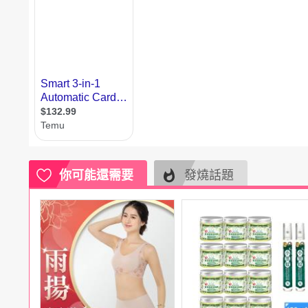
電腦
週邊
電玩
耳機
保養
彩妝
美髮
香氛
你可能還需要
發燒話題