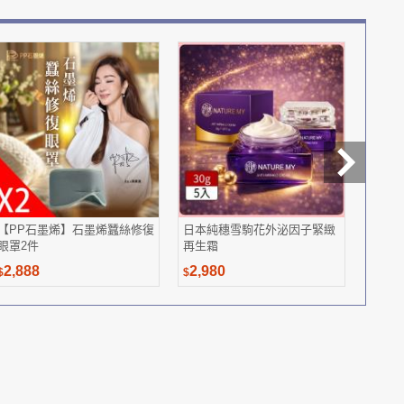
【PP石墨烯】石墨烯蠶絲修復
日本純穗雪駒花外泌因子緊緻
泰山 
眼罩2件
再生霜
350g(
2,888
2,980
582
$
$
$