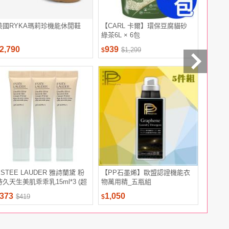
美國RYKA瑪莉珍機能休閒鞋
【CARL 卡爾】環保豆腐貓砂
澳思萊澳
綠茶6L × 6包
油-勁
2,790
939
990
$1,299
$
$
ESTEE LAUDER 雅詩蘭黛 粉
【PP石墨烯】歐盟認證機能衣
【靜思書
持久天生美肌乖乖乳15ml*3 (超
物萬用精_五瓶組
入)(慈濟
越正貨容量組)
373
1,050
405
$419
$
$