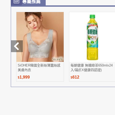
專屬推薦
SiOHER韓國全新絲薄蠶絲感
每朝健康 無糖綠茶650mlx24
美膚內衣
入/箱(EX健康四認證)
1,999
612
$
$