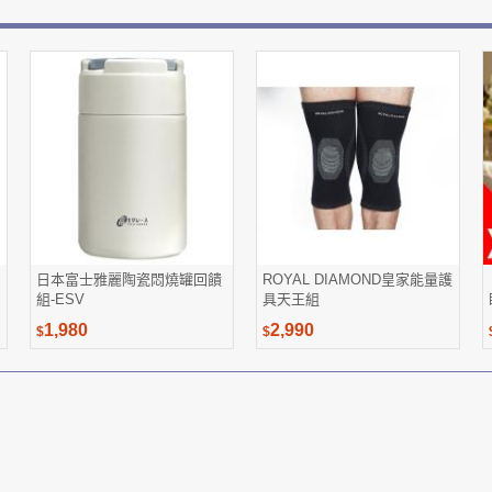
日本富士雅麗陶瓷悶燒罐回饋
ROYAL DIAMOND皇家能量護
組-ESV
具天王組
1,980
2,990
$
$