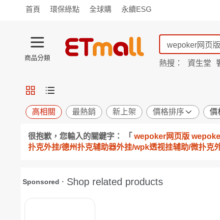
首頁
環保綠點
全球購
永續ESG
商品分類
熱搜：
資生堂
iphone 17
蘭陵
TV購物
旗艦店
商城
愛買
旅遊
寵物
男女鞋
襪
包配
保健
用品
機能
窈窕
高相關
最熱銷
新上架
價格排序
價
食品
飲料
生鮮
餐券
很抱歉，您輸入的關鍵字： 「
wepoker网页版 wepo
日用
紙品
清潔
口腔
扑克外挂/德州扑克辅助器外挂/wpk透视挂辅助/微扑克外挂
鍋具
杯瓶
廚衛
休閒
服飾
內衣
精品
珠寶
寢具
家具
收納
宗教
Apple
小米
手機平板
穿戴
家電
電視
季節
廚房