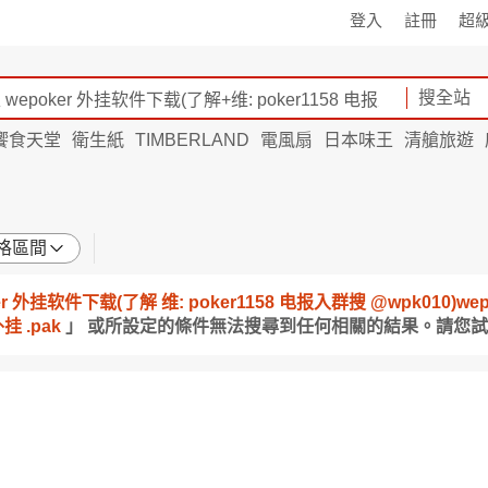
登入
註冊
超
搜全站
饗食天堂
衛生紙
TIMBERLAND
電風扇
日本味王
清艙旅遊
格區間
ker 外挂软件下载(了解 维: poker1158 电报入群搜 @wpk0
 .pak
」 或所設定的條件無法搜尋到任何相關的結果。請您