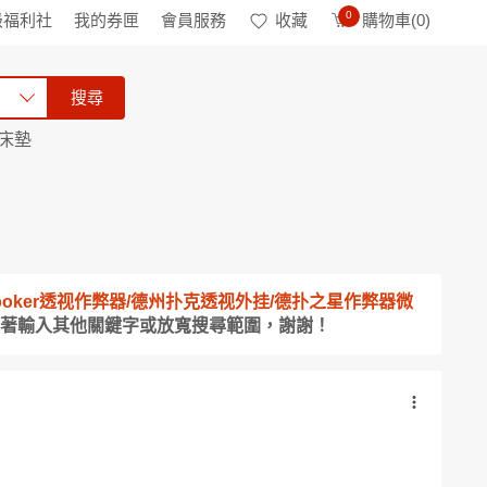
0
級福利社
我的券匣
會員服務
收藏
購物車(
0
)
搜尋
床墊
10)wepoker透视作弊器/德州扑克透视外挂/德扑之星作弊器微
試著輸入其他關鍵字或放寬搜尋範圍，謝謝！