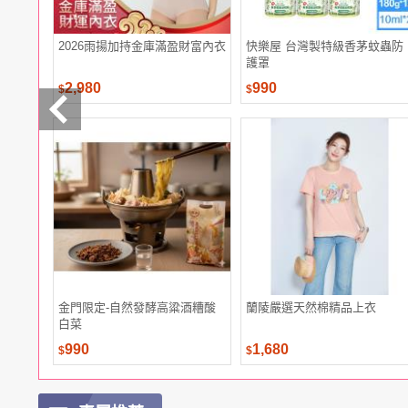
2026雨揚加持金庫滿盈財富內衣
快樂屋 台灣製特級香茅蚊蟲防
護罩
2,980
990
$
$
金門限定-自然發酵高粱酒糟酸
蘭陵嚴選天然棉精品上衣
白菜
990
1,680
$
$