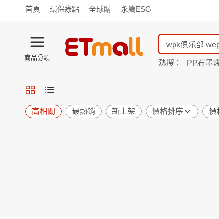
首頁
環保綠點
全球購
永續ESG
商品分類
熱搜：
PP石墨
蘭陵
TV購物
旗艦店
商城
愛買
旅遊
寵物
男女鞋
襪
包配
保健
用品
機能
窈窕
高相關
最熱銷
新上架
價格排序
價
食品
飲料
生鮮
餐券
日用
紙品
清潔
口腔
鍋具
杯瓶
廚衛
休閒
服飾
內衣
精品
珠寶
寢具
家具
收納
宗教
Apple
小米
手機平板
穿戴
家電
電視
季節
廚房