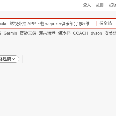
登入
註冊
超
搜全站
烯
Garmin
寶齡富錦
漢來海港
保冷杯
COACH
dyson
安美
格區間