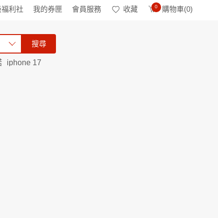
0
級福利社
我的券匣
會員服務
收藏
購物車(
0
)
搜尋
諾
iphone 17