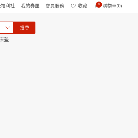
0
級福利社
我的券匣
會員服務
收藏
購物車(
0
)
搜尋
床墊