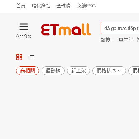
首頁
環保綠點
全球購
永續ESG
商品分類
熱搜：
資生堂
iphone 17
蘭陵
TV購物
旗艦店
商城
愛買
旅遊
寵物
男女鞋
襪
包配
保健
用品
機能
窈窕
高相關
最熱銷
新上架
價格排序
價
食品
飲料
生鮮
餐券
日用
紙品
清潔
口腔
鍋具
杯瓶
廚衛
休閒
服飾
內衣
精品
珠寶
寢具
家具
收納
宗教
Apple
小米
手機平板
穿戴
家電
電視
季節
廚房