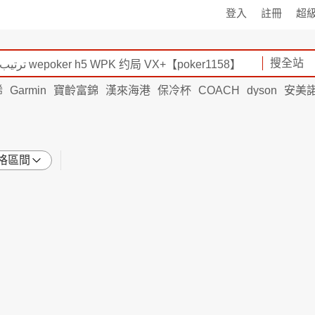
登入
註冊
超
搜全站
烯
Garmin
寶齡富錦
漢來海港
保冷杯
COACH
dyson
安美
格區間