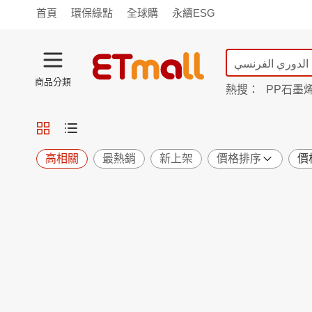
首頁
環保綠點
全球購
永續ESG
商品分類
熱搜：
PP石墨
蘭陵
TV購物
旗艦店
商城
愛買
旅遊
寵物
男女鞋
襪
包配
保健
用品
機能
窈窕
高相關
最熱銷
新上架
價格排序
價
食品
飲料
生鮮
餐券
日用
紙品
清潔
口腔
鍋具
杯瓶
廚衛
休閒
服飾
內衣
精品
珠寶
寢具
家具
收納
宗教
Apple
小米
手機平板
穿戴
家電
電視
季節
廚房