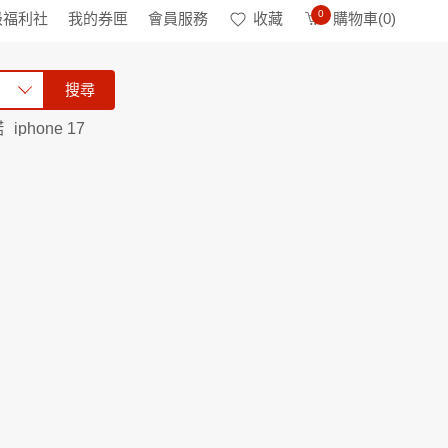
0
級福利社
我的券匣
會員服務
收藏
購物車(
0
)
搜尋
諾
iphone 17