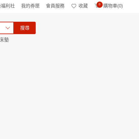
0
級福利社
我的券匣
會員服務
收藏
購物車(
0
)
搜尋
床墊