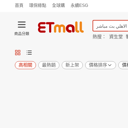
首頁
環保綠點
全球購
永續ESG
商品分類
熱搜：
資生堂
iphone 17
蘭陵
TV購物
旗艦店
商城
愛買
旅遊
寵物
男女鞋
襪
包配
保健
用品
機能
窈窕
高相關
最熱銷
新上架
價格排序
價
食品
飲料
生鮮
餐券
日用
紙品
清潔
口腔
鍋具
杯瓶
廚衛
休閒
服飾
內衣
精品
珠寶
寢具
家具
收納
宗教
Apple
小米
手機平板
穿戴
家電
電視
季節
廚房