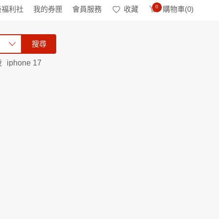
0
級福利社
我的券匣
會員服務
收藏
購物車(
0
)
搜尋
陵
iphone 17