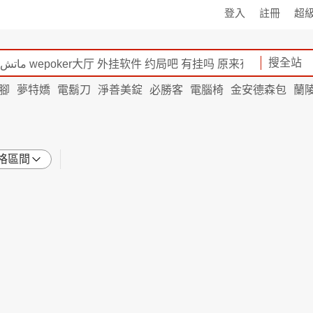
登入
註冊
超
搜全站
腳
夢特嬌
電鬍刀
淨善美錠
必勝客
電腦椅
金安德森包
蘭
格區間