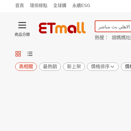
首頁
環保綠點
全球購
永續ESG
商品分類
熱搜：
胡媽媽灶
矜蘭妃
TV購物
旗艦店
商城
愛買
旅遊
寵物
男女鞋
襪
包配
保健
用品
機能
窈窕
高相關
最熱銷
新上架
價格排序
價
食品
飲料
生鮮
餐券
日用
紙品
清潔
口腔
鍋具
杯瓶
廚衛
休閒
服飾
內衣
精品
珠寶
寢具
家具
收納
宗教
Apple
小米
手機平板
穿戴
家電
電視
季節
廚房