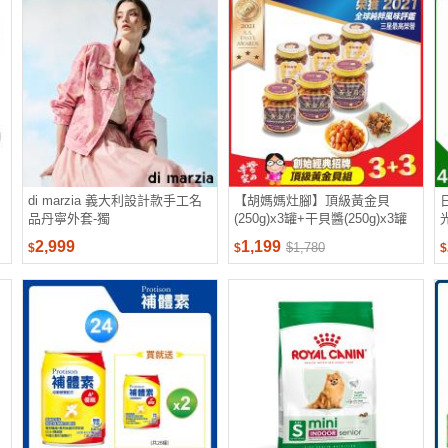
di marzia 義大利設計款手工名
【胡媽媽灶腳】頂級黃金貝
品丹寧外套-獨
(250g)x3罐+干貝醬(250g)x3罐
2,999
1,199
$1,780
$
$
$