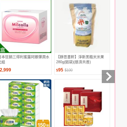
日本狂銷三得利蜜露珂娜彈潤水
【靜思書軒】淨斯黑糙米米果
葡萄王 
光組
280g(鋁袋)(慈濟共善)
360粒 
2,999
95
3,959
$100
$
$