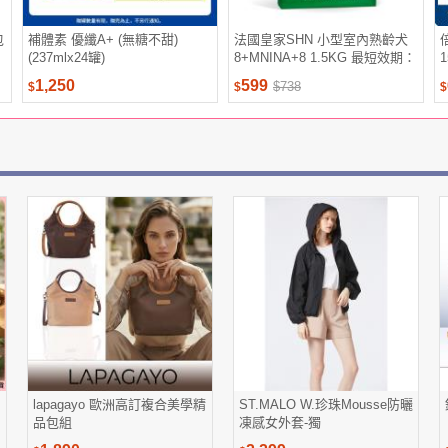
包
補體素 優纖A+ (無糖不甜)
法國皇家SHN 小型室內熟齡犬
(237mlx24罐)
8+MNINA+8 1.5KG 最短效期：
20270226
1,250
599
$738
$
$
$
lapagayo 歐洲高訂複合美學精
ST.MALO W.珍珠Mousse防曬
品包組
凍感女外套-獨