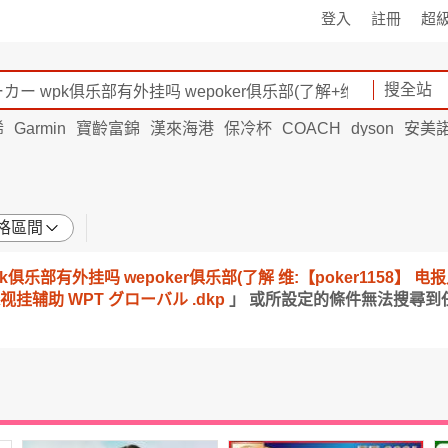
登入
註冊
超
搜全站
烯
Garmin
寶齡富錦
漢來海港
保冷杯
COACH
dyson
安美
格區間
俱乐部有外挂吗 wepoker俱乐部(了解 维:【poker1158】 
辅助 WPT グローバル .dkp
」 或所設定的條件無法搜尋