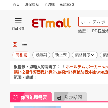
首頁
環保綠點
全球購
永續ESG
商品分類
熱搜：
PP石墨
TV購物
旗艦店
商城
愛買
旅遊
寵物
男女鞋
襪
包配
保健
用品
機能
窈窕
高相關
最熱銷
新上架
價格排序
價
食品
飲料
生鮮
餐券
很抱歉，您輸入的關鍵字： 「
ホールデム ポーカー wpk
日用
紙品
清潔
口腔
德扑之星作弊器微扑克外挂/德州扑克辅助器外挂/wpk透视挂
鍋具
杯瓶
廚衛
休閒
範圍，謝謝！
服飾
內衣
精品
珠寶
寢具
家具
收納
宗教
Apple
你可能還需要
小米
手機平板
穿戴
發燒話題
家電
電視
季節
廚房