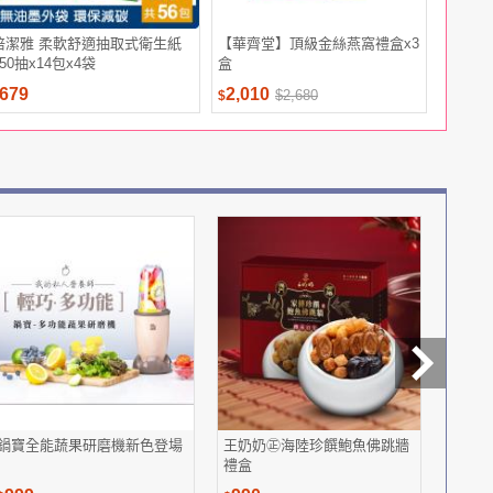
倍潔雅 柔軟舒適抽取式衛生紙
【華齊堂】頂級金絲燕窩禮盒x3
TOMA
150抽x14包x4袋
盒
纖雞肉+米
X 1包
679
2,010
2,100
$2,680
$
$
鍋寶全能蔬果研磨機新色登場
王奶奶㊣海陸珍饌鮑魚佛跳牆
法國皇
禮盒
配方成貓