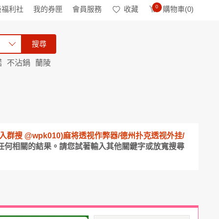
0
級福利社
我的券匣
會員服務
收藏
購物車(
0
)
搜尋
諾
不沾鍋
蘭陵
电报入群搜 @wpk010)麻将透视作弊器/德州扑克透视外挂/
到任何相關的結果。請您試著輸入其他關鍵字或放寬搜尋