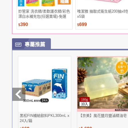
妙管家 洗衣精/柔軟護衣精/彩色
唯潔雅 抽取式衛生紙200抽x8
漂白水補充包(任選賣場)-免運
x5袋
390
699
$
$
專屬推薦
黑松FIN補給飲料PKL300mL x
【京美】風花鹽月鹽滷精油皂
24入/箱