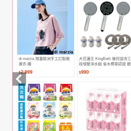
電腦
週邊
電玩
耳機
保養
彩妝
美髮
香氛
di marzia 限量歐洲手工訂製親
大花灑王 KingBath 幾何漩流三
膚衣-獨
段增壓淨水組 省水標章認證 媲
美飯店等級衛浴 三段可調水花
2,999
990
$
$
設計 矽膠噴嘴方便清洗 除氯過
濾 健康安心洗