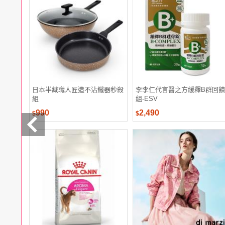
電腦
週邊
電玩
耳機
保養
彩妝
美髮
香氛
日本半藏職人匠造不沾鐵器秒殺
李李仁代言醫之方緩釋B群回饋
組
組-ESV
990
2,490
$
$