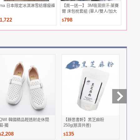
iima 日本限定冰淇淋雪紡爆瘦褲
【買一送一】 3M吸濕排汗-萊賽
【華齊堂
爾 床包枕套組 (單人/雙人/加大
盒
均一價 )
1,722
798
2,010
$
$
QWI 韓國精品輕透耐走休閒
【靜思書軒】黑芝麻粉
德奧台
鞋-獨
250g(慈濟共善)
瓶(60
2,208
135
1,53
$
$
$