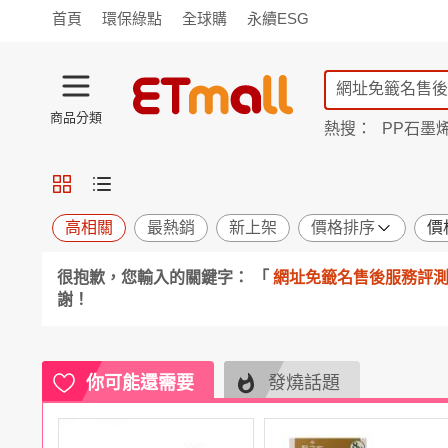
首頁
環保綠點
全球購
永續ESG
商品分類
熱搜：
PP石墨
蘭陵
TV購物
旗艦店
商城
愛買
旅遊
寵物
男女鞋
襪
包配
保健
用品
機能
窈窕
高相關
最熱銷
新上架
價格排序
價
食品
飲料
生鮮
餐券
很抱歉，您輸入的關鍵字： 「
網址免籤名售後服務評測◀️電
日用
紙品
清潔
口腔
謝！
鍋具
杯瓶
廚衛
休閒
服飾
內衣
精品
珠寶
寢具
家具
收納
宗教
你可能還需要
發燒話題
Apple
小米
手機平板
穿戴
家電
電視
季節
廚房