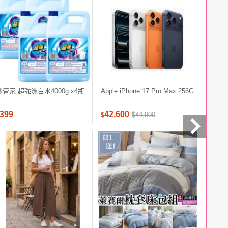
妙管家 超強漂白水4000g x4瓶
Apple iPhone 17 Pro Max 256G
舒跑 運動
(螺旋與
399
42,600
428
$44,900
$
$