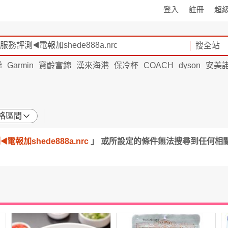
登入
註冊
超
搜全站
烯
Garmin
寶齡富錦
漢來海港
保冷杯
COACH
dyson
安美
格區間
報加shede888a.nrc
」 或所設定的條件無法搜尋到任何相