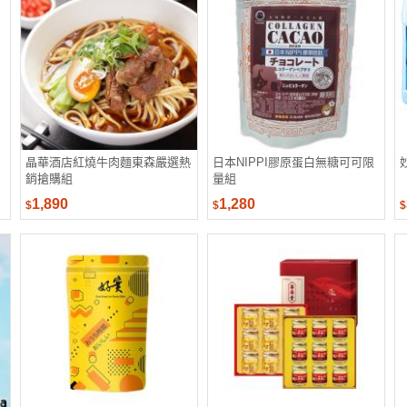
晶華酒店紅燒牛肉麵東森嚴選熱
日本NIPPI膠原蛋白無糖可可限
銷搶購組
量組
1,890
1,280
$
$
$