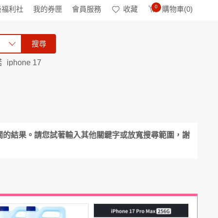
0
級福利社
我的券匣
會員服務
收藏
購物車(
0
)
搜尋
諾
iphone 17
關的結果。請您試著輸入其他關鍵字或放寬搜尋範圍，謝