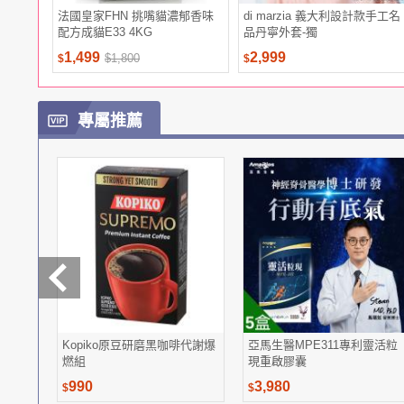
法國皇家FHN 挑嘴貓濃郁香味
di marzia 義大利設計款手工名
配方成貓E33 4KG
品丹寧外套-獨
1,499
2,999
$1,800
$
$
專屬推薦
Kopiko原豆研磨黑咖啡代謝爆
亞馬生醫MPE311專利靈活粒
燃組
現重啟膠囊
990
3,980
$
$