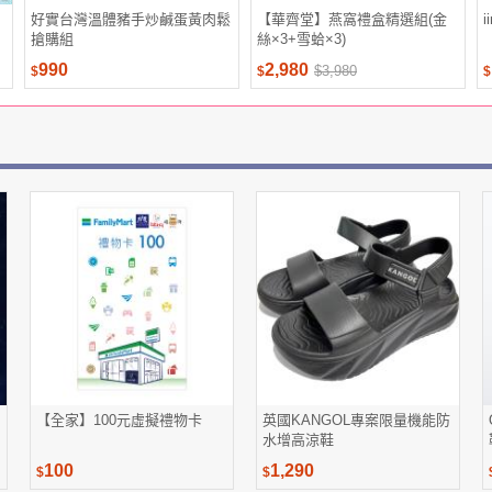
好實台灣溫體豬手炒鹹蛋黃肉鬆
【華齊堂】燕窩禮盒精選組(金
搶購組
絲×3+雪蛤×3)
990
2,980
$3,980
$
$
$
【全家】100元虛擬禮物卡
英國KANGOL專案限量機能防
水增高涼鞋
100
1,290
$
$