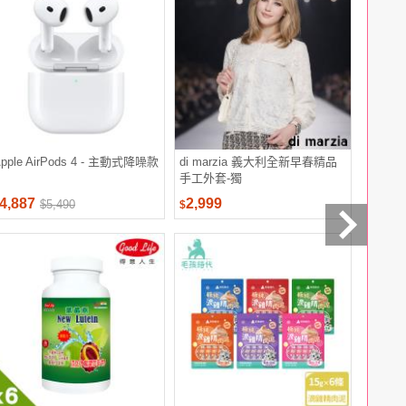
pple AirPods 4 - 主動式降噪款
di marzia 義大利全新早春精品
春天珠寶
手工外套-獨
4,887
2,999
19,80
$5,490
$
$