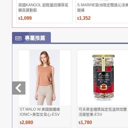
英國KANGOL 超輕量回彈厚底
S.MARINE歐洲限定飄逸沁涼
顯高運動鞋
腿褲
1,099
1,352
$
$
專屬推薦
ST.MALO W.美國銀纖維
可夫萊金鐘獎指定低溫烘焙雙
IONIC+美型女背心-ESV
活菌堅果-ESV
2,680
1,780
$
$