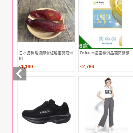
電腦
週邊
電玩
耳機
保養
彩妝
美髮
香氛
日本品種常溫即食紅瑤蜜薯限量
Dr.future長泰暢消晶凍奇蹟組
組
1,190
2,786
$
$