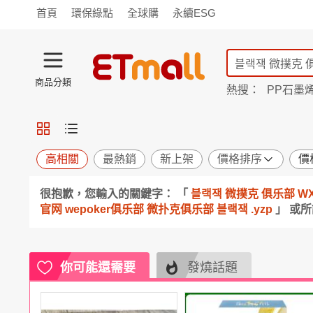
首頁
環保綠點
全球購
永續ESG
商品分類
熱搜：
PP石墨
蘭陵
TV購物
旗艦店
商城
愛買
旅遊
寵物
男女鞋
襪
包配
保健
用品
機能
窈窕
高相關
最熱銷
新上架
價格排序
價
食品
飲料
生鮮
餐券
很抱歉，您輸入的關鍵字： 「
블랙잭 微撲克 俱乐部 WX
日用
紙品
清潔
口腔
官网 wepoker俱乐部 微扑克俱乐部 블랙잭 .yzp
」 或
鍋具
杯瓶
廚衛
休閒
服飾
內衣
精品
珠寶
寢具
家具
收納
宗教
你可能還需要
發燒話題
Apple
小米
手機平板
穿戴
家電
電視
季節
廚房