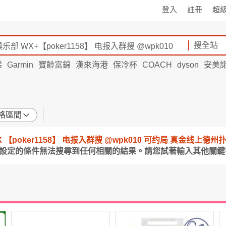
登入
註冊
超
搜全站
烯
Garmin
寶齡富錦
漢來海港
保冷杯
COACH
dyson
安美
格區間
 【poker1158】 电报入群搜 @wpk010 可约局 真金线上德州扑
所設定的條件無法搜尋到任何相關的結果。請您試著輸入其他關