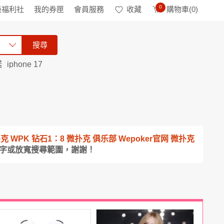
0
級福利社
我的券匣
會員服務
收藏
購物車(
0
)
搜尋
諾
iphone 17
克 WPK 钻石1：8 微扑克 俱乐部 Wepoker官网 微扑克
鍵字或放寬搜尋範圍，謝謝！