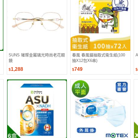
SUNS 璀璨金屬璃光時尚老花眼
春風 春風貓抽取式衛生紙(100
A
鏡
抽X12包X6串)
1,288
749
$
$
$