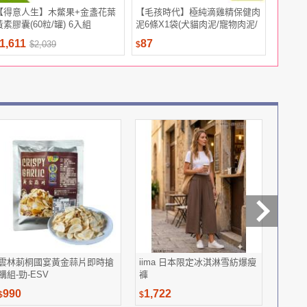
【得意人生】木鱉果+金盞花葉
【毛孩時代】極純滴雞精保健肉
【免運+
黃素膠囊(60粒/罐) 6入組
泥6條X1袋(犬貓肉泥/寵物肉泥/
充編織數
貓肉泥)
1,611
87
191
$2,039
$
$
$
雲林莿桐國宴黃金蒜片即時搶
iima 日本限定冰淇淋雪紡爆瘦
日本味
購組-勁-ESV
褲
葉黃素
990
1,722
2,63
$
$
$