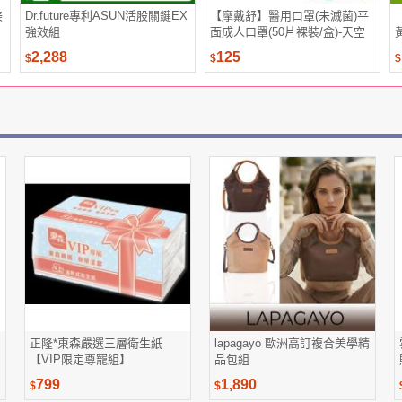
美
Dr.future專利ASUN活股關鍵EX
【摩戴舒】醫用口罩(未滅菌)平
強效組
面成人口罩(50片裸裝/盒)-天空
藍
2,288
125
$
$
$
正隆*東森嚴選三層衛生紙
lapagayo 歐洲高訂複合美學精
【VIP限定尊寵組】
品包組
799
1,890
$
$