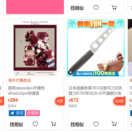
找相似
海外代購商品
殼
適用oppoa3pro手機殼
日本遠藤商事TKG切起司刀切乳
護
a5/a2/a1pro保護套
酪刀KT87803(18-10不鏽鋼刃長
O
OPPOa5/a7/a8/a9防摔軟殼a55
14公分;二齒叉+5圓孔;附掛洞)品
284
672
$
$
$
折
8
折
85
折
女PJG110全包A1活力版新年款
番BKTL701
a
$354
$800
$
格紋毛絨KT貓
跨境
折價券
找相似
找相似