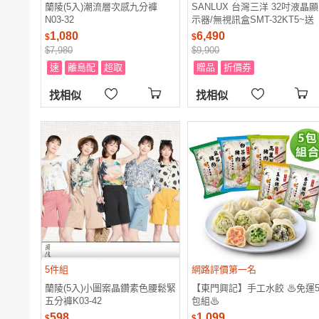
蘭陵(5入)潮流層次感九分褲
SANLUX 台灣三洋 32吋液晶顯
N03-32
示器/無視訊盒SMT-32KT5~送
基本安裝+舊機回收
1,080
6,490
$
$
$7,980
$9,900
速
離島配
超取
贈品
折價券
找相似
找相似
5件組
網路評價第一名
蘭陵(5入)小圖案晶鑽素色腰鬆緊
【東門興記】手工水餃 ♨免運
五分褲K03-42
包組♨
598
1,099
$
$