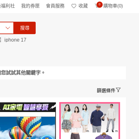
0
級福利社
我的券匣
會員服務
收藏
購物車(
0
)
搜尋
諾
iphone 17
請您試試其他關鍵字。
篩選條件