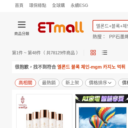
首頁
環保綠點
全球購
永續ESG
商品分類
熱搜：
PP石墨
蘭陵
TV購物
旗艦店
商城
愛買
第
1
件 ~ 第
48
件（ 共
78129
件商品 ）
旅遊
寵物
男女鞋
襪
包配
保健
用品
機能
窈窕
很抱歉，找不到符合
엘론드 블록 체인-mgm 카지노 먹튀【e
食品
飲料
生鮮
餐券
日用
紙品
清潔
口腔
高相關
最熱銷
新上架
價格排序
價
鍋具
杯瓶
廚衛
休閒
服飾
內衣
精品
珠寶
寢具
家具
收納
宗教
Apple
小米
手機平板
穿戴
家電
電視
季節
廚房