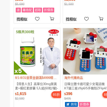
$5,680
$1,500
速
離島配
超取
折價券
找相似
找相似
8/1-8/31發票金額滿$4999贈200樂透金(預計9/25前匯入)
海外代購商品
【得意人生】高單位30mg葉黃
日韓立體卡通可愛少女電話機
素+蝦紅素膠囊 5入組(60粒/罐)-
KT貓三星zflip6/5手機殼ZFlip4/
集
折疊屏榮耀MagicVFlip外殼小
1,615
396
$
$
85
折
8
MIX Flip保護套
$2,580
$495
跨境
折價券