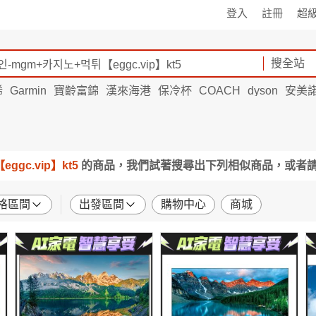
登入
註冊
超
搜全站
烯
Garmin
寶齡富錦
漢來海港
保冷杯
COACH
dyson
安美
ggc.vip】kt5
的商品，我們試著搜尋出下列相似商品，或者
格區間
出發區間
購物中心
商城