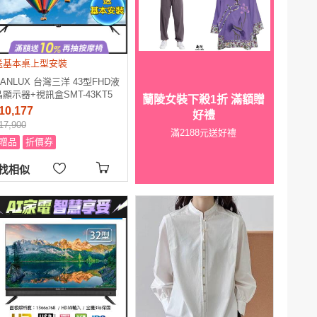
送基本桌上型安裝
SANLUX 台灣三洋 43型FHD液
晶顯示器+視訊盒SMT-43KT5
蘭陵女裝下殺1折 滿額贈
10,177
好禮
17,900
滿2188元送好禮
贈品
折價券
找相似