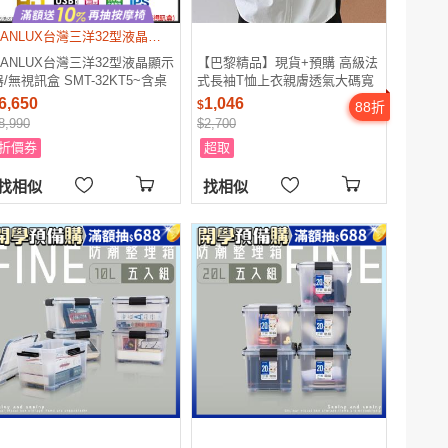
SANLUX台灣三洋32型液晶顯示器/無視訊盒 SMT-32KT5~含桌上型拆箱定位+舊機回收
SANLUX台灣三洋32型液晶顯示
【巴黎精品】現貨+預購 高級法
器/無視訊盒 SMT-32KT5~含桌
式長袖T恤上衣親膚透氣大碼寬
上型拆箱定位+舊機回收
鬆襯衫百搭休閒女裝-溫柔白襯
6,650
1,046
$
88
折
衣女上衣a1kt5
8,990
$2,700
折價券
超取
找相似
找相似