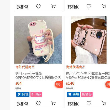
找相似
找相似
海外代購商品
海外代購商品
適用oppoa5手機殼
適用VIVO V40 5G國際版手機
OPPOA5PRO英文kt貓新款情侶
V40Pro 5G海外版硅膠防摔保
男女款保護套可愛個性簡約學生
套補妝鏡KT支架個性創意簡約
64
146
$
$
8
折
8
趣味ins風潮流新品小眾卡通防
新款
$80
$182
摔
跨境
折價券
跨境
折價券
找相似
找相似