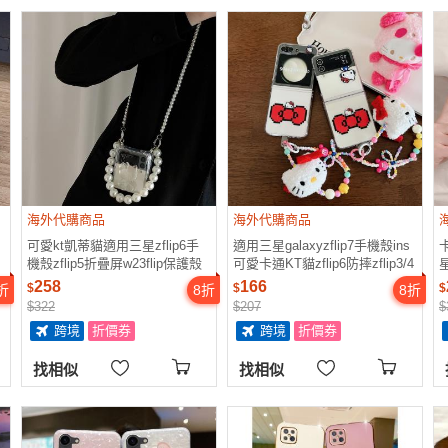
海外代購商品
海外代購商品
可愛kt凱蒂貓適用三星zflip6手
適用三星galaxyzflip7手機殼ins
機殼zflip5折疊屏w23flip保護殼
可愛卡通KT貓zflip6防摔zflip3/4
星
y
zflip3/4透明殼w24flip斜跨掛脖
創意個性磁吸三星zflip5手鏈
z
258
166
$
$
$
折
8
折
8
折
珍珠鏈條高級感
w23flip保護套女
$322
$207
$
跨境
折價券
跨境
折價券
找相似
找相似