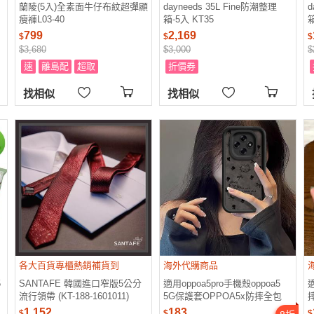
蘭陵(5入)全素面牛仔布紋超彈顯
dayneeds 35L Fine防潮整理
d
瘦褲L03-40
箱-5入 KT35
箱
799
2,169
$
$
$
$3,680
$3,000
$
速
離島配
超取
折價券
找相似
找相似
各大百貨專櫃熱銷補貨到
海外代購商品
5
SANTAFE 韓國進口窄版5公分
適用oppoa5pro手機殼oppoa5
流行領帶 (KT-188-1601011)
5G保護套OPPOA5x防摔全包
opp0 a5活力版硅膠A5pro階梯殼
1,152
183
$
$
$