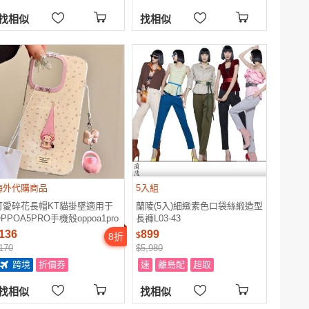
找相似
找相似
海外代購商品
5入組
可愛碎花長帽KT貓掛墜適用于
蘭陵(5入)細緻素色口袋絲緞造型
PPOA5PRO手機殼oppoa1pro
長褲L03-43
保護套a97/A96小清新a2m硅膠
136
899
$
8
折
58女款a53全包A3I防摔a72
170
$5,980
跨境
折價券
速
離島配
超取
找相似
找相似