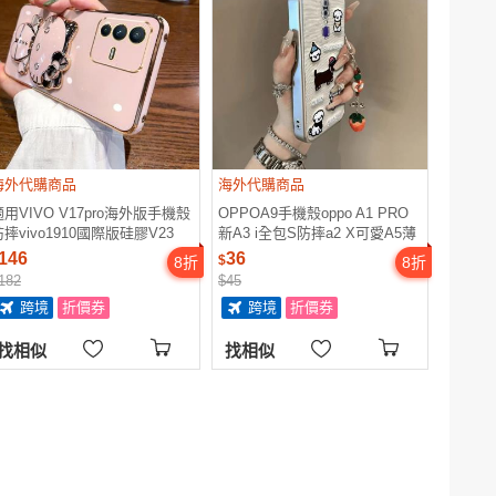
海外代購商品
海外代購商品
適用VIVO V17pro海外版手機殼
OPPOA9手機殼oppo A1 PRO
防摔vivo1910國際版硅膠V23
新A3 i全包S防摔a2 X可愛A5薄
5G卡通保護套創意KT貓補妝鏡
A7軟A8硅膠A9高級男女A11 X
146
36
$
8
折
8
折
子支架V2130個性新款
套外殼情侶凱蒂kt貓
182
$45
跨境
折價券
跨境
折價券
找相似
找相似