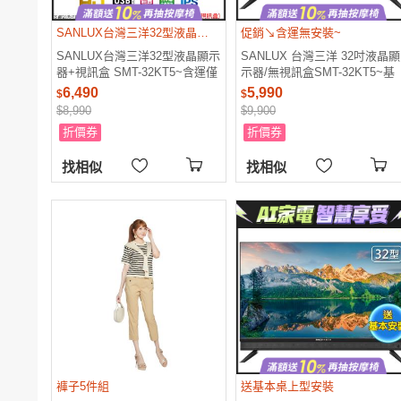
SANLUX台灣三洋32型液晶顯示器+視訊盒 SMT-32KT5~含運僅配送一樓
促銷↘含運無安裝~
SANLUX台灣三洋32型液晶顯示
SANLUX 台灣三洋 32吋液晶顯
器+視訊盒 SMT-32KT5~含運僅
示器/無視訊盒SMT-32KT5~基
配送一樓
本運送至一樓
6,490
5,990
$
$
$8,990
$9,900
折價券
折價券
找相似
找相似
褲子5件組
送基本桌上型安裝