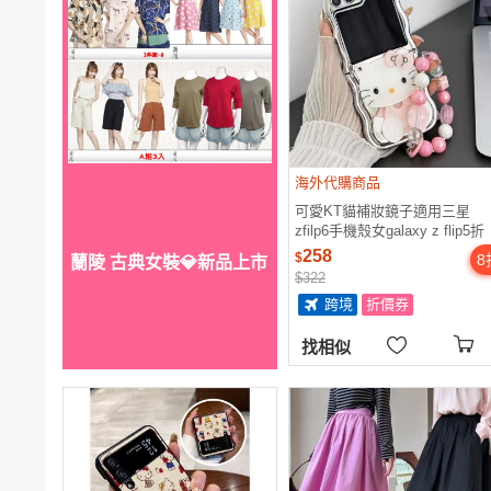
海外代購商品
可愛KT貓補妝鏡子適用三星
zfilp6手機殼女galaxy z flip5折
疊屏zflip4創意波浪邊zflip3軟殼
258
$
8
蘭陵 古典女裝💎新品上市
w24flip全包防摔
$322
跨境
折價券
找相似