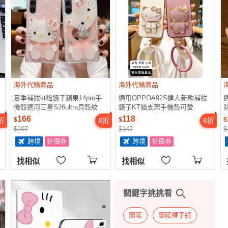
海外代購商品
海外代購商品
夏季補妝kt貓鏡子蘋果14pro手
適用OPPOA92S達人新款補妝
機殼適用三星S26ultra貝殼紋
鏡子KT貓支架手機殼可愛
A54 5G全包防摔A14/A53/s21fe
PDKM00抖音仙女小香風保護套
166
118
$
$
$
折
8
折
8
折
保護套s24ultra
時尚0pp0a92s5G創意個性學生
$207
$147
$
薄
跨境
折價券
跨境
折價券
找相似
找相似
關鍵字挑挑看
蘭陵
蘭陵褲子組