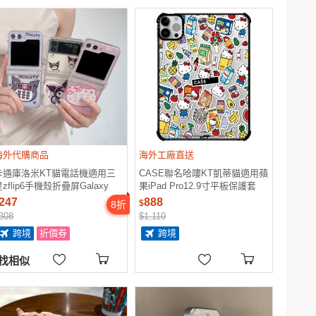
海外代購商品
海外工廠直送
卡通庫洛米KT貓電話機適用三
CASE聯名哈嘍KT凱蒂貓適用蘋
zflip6手機殼折疊屏Galaxy
果iPad Pro12.9寸平板保護套
flip5全包保護套透明Flip4超薄
2024 Air第4/5/6/7/8代11寸卡通
247
888
$
8
折
防摔殼W24Flip翻蓋
可愛防摔殼mini A16
308
$1,110
跨境
折價券
跨境
找相似