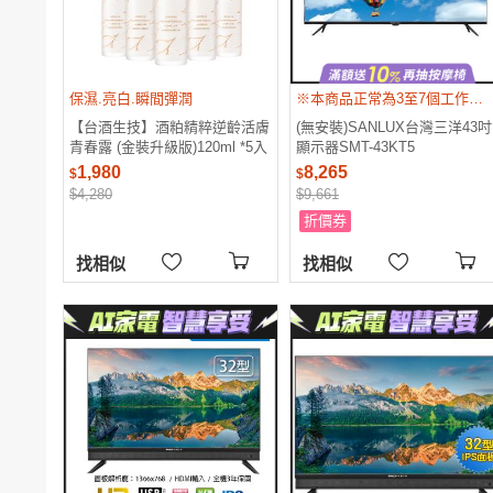
電腦
週邊
電玩
耳機
保養
彩妝
美髮
香氛
保濕.亮白.瞬間彈潤
※本商品正常為3至7個工作天會以電話或簡訊聯絡後續配送時間 ※配送時間以物流聯絡約定的時間為準
【台酒生技】酒粕精粹逆齡活膚
(無安裝)SANLUX台灣三洋43吋
青春露 (金裝升級版)120ml *5入
顯示器SMT-43KT5
(保濕美白加強版)
1,980
8,265
$
$
$4,280
$9,661
折價券
找相似
找相似