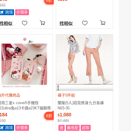
8
折
5G硅膠軟支架可愛創意新款
182
跨境
折價券
找相似
找相似
海外代購商品
褲子5件組
適用三星x cover5手機殼
蘭陵(5入)窈窕修身九分長褲
22ultra兔a13卡通a23KT貓腕帶
N03-35
amsung
184
1,080
$
8
折
230
$7,480
跨境
折價券
速
離島配
超取