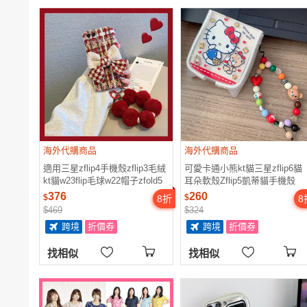
海外代購商品
海外代購商品
適用三星zflip4手機殼zflip3毛絨
可愛卡通小熊kt貓三星zflip6貓
kt貓w23flip毛球w22帽子zfold5
耳朵軟殼Zflip5凱蒂貓手機殼
立體w21蝴蝶結zfold3折疊屏
ZFlip4防摔保護套zflip3硅膠kitt
376
260
$
$
8
折
8
zflip女zfold2硬殼
波浪殼
$469
$324
跨境
折價券
跨境
折價券
找相似
找相似