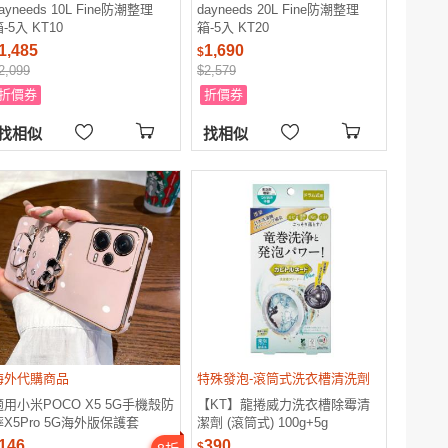
ayneeds 10L Fine防潮整理
dayneeds 20L Fine防潮整理
-5入 KT10
箱-5入 KT20
1,485
1,690
$
2,099
$2,579
折價券
折價券
找相似
找相似
海外代購商品
特殊發泡-滾筒式洗衣槽清洗劑
適用小米POCO X5 5G手機殼防
【KT】龍捲威力洗衣槽除霉清
摔X5Pro 5G海外版保護套
潔劑 (滾筒式) 100g+5g
POCO C65軟KT貓補妝鏡子F5
146
390
$