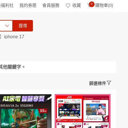
0
級福利社
我的券匣
會員服務
收藏
購物車(
0
)
搜尋
諾
iphone 17
其他關鍵字。
篩選條件