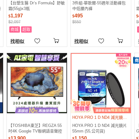
【台塑生醫 Dr’s Formula】舒敏
3件組-華歌爾-55週年活動褲包
【
頭
霜(55g)x3瓶
中低腰內褲
霜
1,197
495
$
$
$
$2,097
$550
$
商城
超取
找相似
找相似
商
HOYA PRO 1 D ND4 減光鏡片 55mm
【TOSHIBA東芝】REGZA 55
HOYA PRO 1 D ND4 減光鏡片
【
吋4K Google TV聯網語音聲控
55mm (55,公司貨)
G
連網液晶電視 55C350NT送基本
13,900
1,150
$
$
$