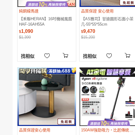
純銅線馬達
品質保證 安心使用
【禾聯HERAN】16吋機械風扇
【AS雅司】甘迪圓形石面小茶
HAF-16AH55A
几-55*55*55cm
1,090
9,470
$
$
$1,399
$15,200
找相似
找相似
品質保證安心使用
150AW強勁吸力，比起傳統V8無線吸塵器提升30%