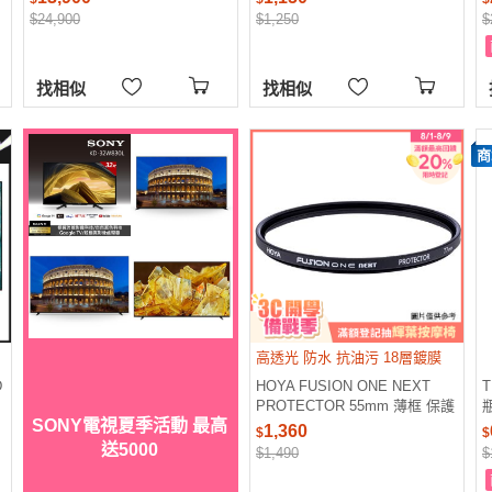
安裝
$24,900
$1,250
$
找相似
找相似
商
高透光 防水 抗油污 18層鍍膜
D
HOYA FUSION ONE NEXT
PROTECTOR 55mm 薄框 保護
SONY電視夏季活動 最高
鏡 (55,立福公司貨)
1,360
$
$
送5000
$1,490
$