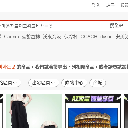
登入
註冊
超
搜全站
烯
Garmin
寶齡富錦
漢來海港
保冷杯
COACH
dyson
安美
고비사는곳
的商品，我們試著搜尋出下列相似商品，或者請您試試
格區間
出發區間
購物中心
商城