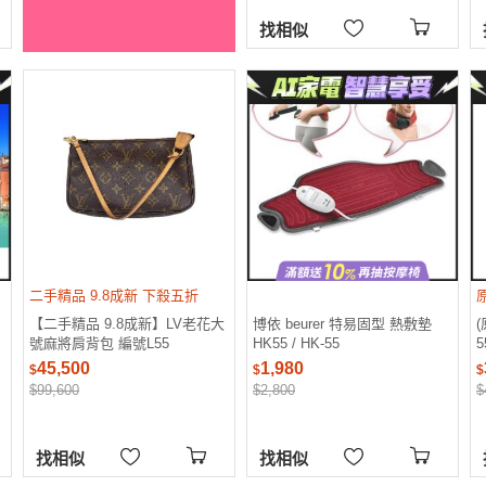
找相似
二手精品 9.8成新 下殺五折
【二手精品 9.8成新】LV老花大
博依 beurer 特易固型 熱敷墊
號麻將肩背包 編號L55
HK55 / HK-55
5
45,500
1,980
$
$
$
$99,600
$2,800
$
找相似
找相似