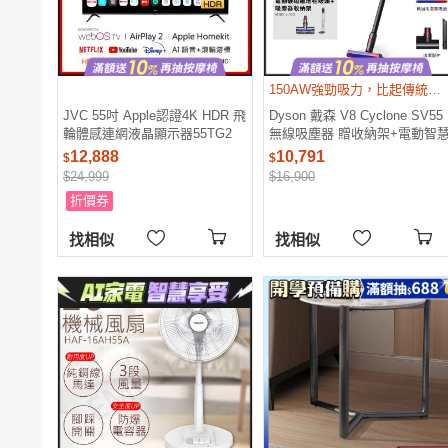
電腦
週邊
電玩
耳機
保養
彩妝
美髮
香氛
150AW強勁吸力，比起傳統V8無線吸塵器提升30%
JVC 55吋 Apple認證4K HDR 飛
Dyson 戴森 V8 Cyclone SV55
輪體感連網液晶顯示器55TG2
無線吸塵器 贈收納架+電動智
吸頭
12,888
10,791
$
$
$24,999
$16,900
折價券
找相似
找相似