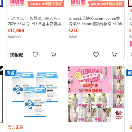
小米 Xiaomi 智慧顯示器 A Pro
Green.L公轉公55mm-55mm雙
J
2026 55型 QLED 含基本安裝與
陽環55-55mm濾鏡轉接環 55-55
舊機回收
轉接環 55轉55接環 55mm轉
11,999
210
$
$
$
55mm適Macro拍微距Micro
$12,999
$260
$
找相似
商城
商
官方正貨