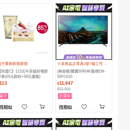
電子票券即買即用
※本商品正常為3至7個工作天會以電話或簡訊聯絡後續配送時間 ※配送時間以物流聯絡約定的時間為準
【85度C】113元午茶組好禮即
(無安裝)聲寶55吋4K電視EM-
享券(55元飲料+58元蛋糕)
55FC610
113
11,647
$
$15,900
電子
折價券
找相似
找相似