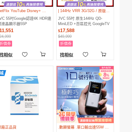
NetFlix YouTube Disney+ 三重認證
| 144Hz VRR 3G/32G / 原版Netflix 4K原版YouTube 4K|
VC 55吋Google認證4K HDR連
JVC 55吋 原生144Hz QD-
網液晶顯示器55P
MiniLED +百區控光 GoogleTV
4K HDR連網液晶顯示器55XM
11,551
17,588
$
24,999
$49,999
折價券
折價券
找相似
找相似
城
原廠正品貨
.數顯螢幕 .單口輸出達55W MAX .支援三台設備同時充電 .可上飛機，具備3C標示