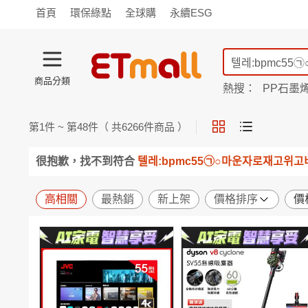
首頁
環保綠點
全球購
永續ESG
商品分類
熱搜：
PP石墨
蘭陵
TV購物
旗艦店
商城
愛買
第
1
件 ~ 第
48
件（ 共
6266
件商品 ）
旅遊
寵物
男女鞋
襪
包配
保健
用品
機能
窈窕
很抱歉，找不到符合
텔레:bpmc55㉠○마운자로재고위
食品
飲料
生鮮
餐券
日用
紙品
清潔
口腔
高相關
最熱銷
新上架
價格排序
價
鍋具
杯瓶
廚衛
休閒
服飾
內衣
精品
珠寶
寢具
家具
收納
宗教
Apple
小米
手機平板
穿戴
家電
電視
季節
廚房