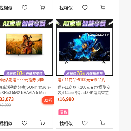
找相似
找相似
原廠活動送2000元禮券 到8/9止 含基本安裝與舊機回收 不需跨區費
送7-11商品卡100元★贈品約鑑賞期後十天寄出。
(原廠活動送好禮)SONY 索尼 Y-
送7-11商品卡100元★(含標準安
5XR50 55型 BRAVIA 5 Mini
裝)TCL55吋QLED 4K連網智慧
LED XR智慧聯網顯示器
顯示器55P7K
33,673
16,990
$
82
折
45,900
贈品
找相似
找相似