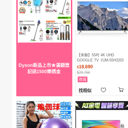
【禾聯】55吋 4K UHD
GOOGLE TV《UM-55H320》
Dyson新品上市★滿額登
(視訊盒另購、不含安裝)
18,690
$
記送1500樂透金
$20,766
商城
找相似