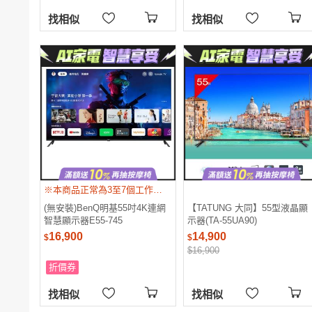
找相似
找相似
※本商品正常為3至7個工作天會以電話或簡訊聯絡後續配送時間 ※配送時間以物流聯絡約定的時間為準
(無安裝)BenQ明基55吋4K連網
【TATUNG 大同】55型液晶顯
智慧顯示器E55-745
示器(TA-55UA90)
16,900
14,900
$
$
$16,900
折價券
找相似
找相似