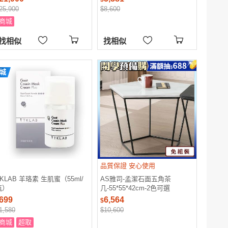
25,900
$8,600
商城
找相似
找相似
城
品質保證 安心使用
TKLAB 羊珞素 生肌蜜（55ml/
AS雅司-孟潔石面五角茶
瓶）
几-55*55*42cm-2色可選
699
6,564
$
1,580
$10,600
商城
超取