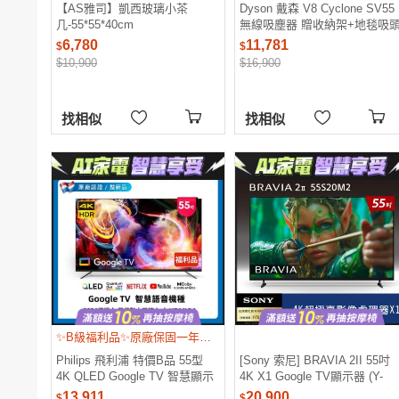
【AS雅司】凱西玻璃小茶
Dyson 戴森 V8 Cyclone SV55
几-55*55*40cm
無線吸塵器 贈收納架+地毯吸
+床墊吸頭
6,780
11,781
$
$
$10,900
$16,900
找相似
找相似
✨B級福利品✨原廠保固一年 限量下殺
Philips 飛利浦 特價B品 55型
[Sony 索尼] BRAVIA 2II 55吋
4K QLED Google TV 智慧顯示
4K X1 Google TV顯示器 (Y-
器 55PQT8169
55S20M2)
13,911
20,900
$
$