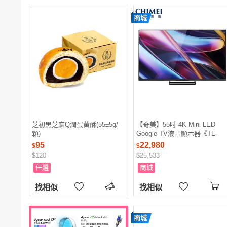
商城
芝初黑芝麻Q潤蛋黃酥(55±5g/
【奇美】55吋 4K Mini LED
顆)
Google TV液晶顯示器《TL-
55UM10》(安裝另計)
95
22,980
$
$
$120
$25,533
任選
商城
找相似
找相似
商城