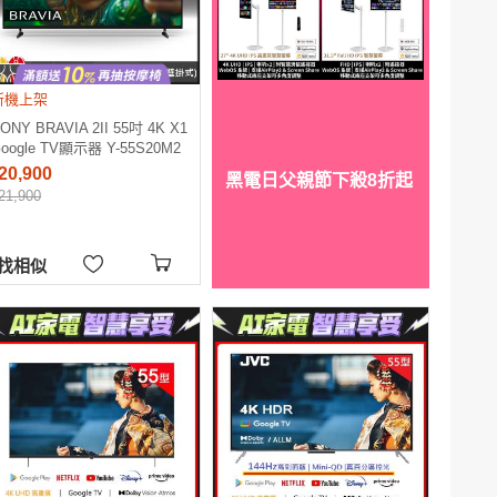
新機上架
ONY BRAVIA 2II 55吋 4K X1
oogle TV顯示器 Y-55S20M2
(含運+基本安裝)
20,900
黑電日父親節下殺8折起
21,900
找相似