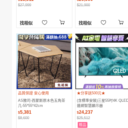
$27,999
$21,900
找相似
找相似
品質保證 安心使用
★分享送500元★
AS雅司-西蒙斯原木色五角茶
(含標準安裝)三星55吋4K QLE
几-55*55*42cm
連網智慧顯示器
QA55Q7FAAXXZW分享送500
5,381
24,237
$
$
$8,600
$25,512
贈品