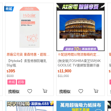
商城
原廠公司貨 東森特惠・遮瑕 潤色 防曬 三合一
※配送時間以物流聯絡約定的時間為準 ※偏遠地區及外島不送！
【Hybolar】柔皙修顏防曬乳
(無安裝)TOSHIBA東芝55吋4K
55g/瓶
GOOLGE TV連網智慧顯示器
55C350NT
395
11,900
$
$
$
$599
$11,990
商城
超取
找相似
找相似