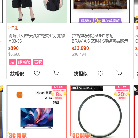
3件組
蘭陵(3入)華美風雅輕柔七分寬褲
(含標準安裝)SONY索尼
S
慧
M03-55
BRAVIA 5 55吋4K連網智慧顯示
G
器Y-55XR50
890
33,990
$
$
$
$5,680
$36,494
$
速
離島配
超取
找相似
找相似