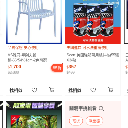
品質保證 安心使用
美國進口 可水洗重複使用
AS雅司-畢則夫餐
Scott 美國強韌萬用紙抹布(55張
三
椅-55*54*81cm-2色可選
X3捲)
1,700
357
$
$
$
85
折
$2,300
$499
$
找相似
找相似
關鍵字挑挑看
電視
吸塵器