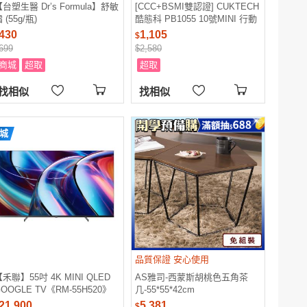
台塑生醫 Dr’s Formula】舒敏
[CCC+BSMI雙認證] CUKTECH
 (55g/瓶)
酷態科 PB1055 10號MINI 行動
電源 10000mAh 55W
430
1,105
$
699
$2,580
商城
超取
超取
找相似
找相似
城
品質保證 安心使用
禾聯】55吋 4K MINI QLED
AS雅司-西蒙斯胡桃色五角茶
OOGLE TV《RM-55H520》
几-55*55*42cm
(不含安裝)
21,900
5,381
$