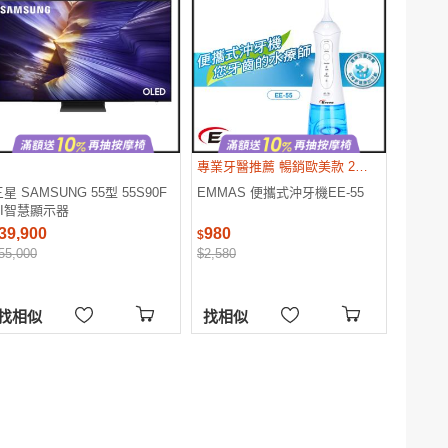
專業牙醫推薦 暢銷歐美款 2018年搶先上市新機種
星 SAMSUNG 55型 55S90F
EMMAS 便攜式沖牙機EE-55
AI智慧顯示器
QA55S90FAXXZW 不含安裝 一
39,900
980
$
樓簽收
55,000
$2,580
找相似
找相似