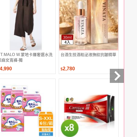
ST.MALO W.蒙地卡羅奢選水洗
台酒生技酒粕泌液撫紋抗皺精華
蘭蔻 秋
亞麻女寬褲-獨
組
4,990
2,780
1,212
$
$