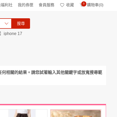
0
級福利社
我的券匣
會員服務
收藏
購物車(
0
)
搜尋
諾
iphone 17
任何相關的結果。請您試著輸入其他關鍵字或放寬搜尋範