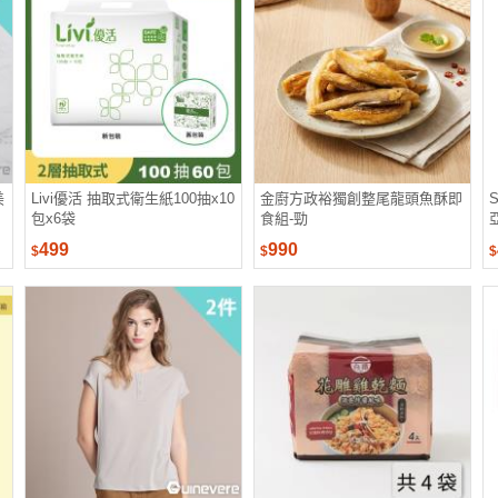
美
Livi優活 抽取式衛生紙100抽x10
金廚方政裕獨創整尾龍頭魚酥即
包x6袋
食組-勁
499
990
$
$
$