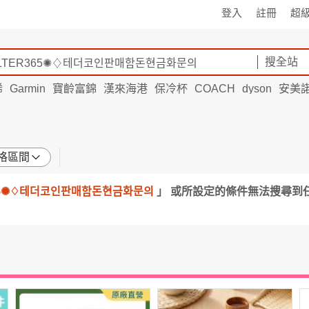
登入
註冊
超
搜全站
烯
Garmin
寶齡富錦
漢來海港
保冷杯
COACH
dyson
安美
格區間
365✺♢테더코인판매함돈현금화문의
」 或所設定的條件無法搜尋到