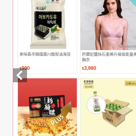
電腦
週邊
電玩
耳機
保養
彩妝
美髮
香氛
美味森市韓國廣川酪梨油海苔
矜蘭妃蠶絲石墨烯升級版能量
胸衣
990
3,980
$
$