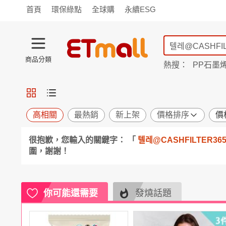
首頁
環保綠點
全球購
永續ESG
商品分類
熱搜：
PP石墨
蘭陵
TV購物
旗艦店
商城
愛買
旅遊
寵物
男女鞋
襪
包配
保健
用品
機能
窈窕
高相關
最熱銷
新上架
價格排序
價
食品
飲料
生鮮
餐券
很抱歉，您輸入的關鍵字： 「
텔레@CASHFILTER
日用
紙品
清潔
口腔
圍，謝謝！
鍋具
杯瓶
廚衛
休閒
服飾
內衣
精品
珠寶
寢具
家具
收納
宗教
你可能還需要
發燒話題
Apple
小米
手機平板
穿戴
家電
電視
季節
廚房