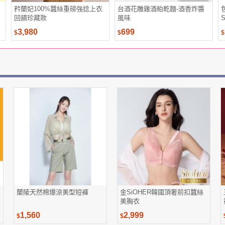
矜蘭妃100%蠶絲重磅強捻上衣
台酒花雕雞酒粕乾麵-酒香炸醬
回饋珍藏款
風味
3,980
699
$
$
$
蘭陵天然棉爆涼美型短褲
金SiOHER韓國頂奢前扣蠶絲
美胸衣
1,560
2,999
$
$