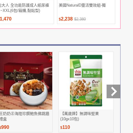
包大人 全功能防護成人紙尿褲
美國NaturalD靈活雙效組-獨
華陀扶元
S~XXL(6包/箱購,黏貼型)
原錠(30
1,470
2,238
3,888
$2,380
$
$
王奶奶㊣海陸珍饌鮑魚佛跳牆
【萬歲牌】無調味堅果
大研生醫
禮盒
(10gx10包)
頂級魚
990
110
1,79
$
$
$