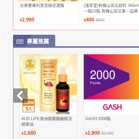
台美雙專利黑豆納豆激酶
(淺草堂)有機山苦瓜飲料 360ml
一箱12瓶.有機山苦瓜第一品牌
2,980
400
$499
$
$
專屬推薦
AUS LIFE澳洲國寶鴯鶓賦活
GASH 2000點
精華油
1,680
1,900
$2,000
$
$