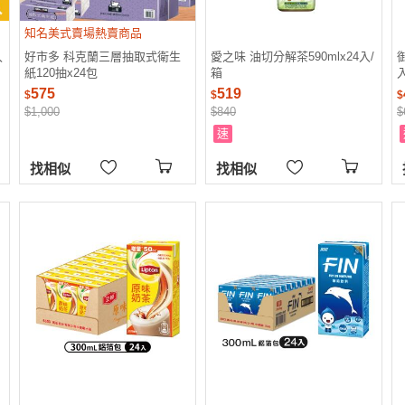
知名美式賣場熱賣商品
入
好市多 科克蘭三層抽取式衛生
愛之味 油切分解茶590mlx24入/
紙120抽x24包
箱
575
519
$
$
$
$1,000
$840
$
速
找相似
找相似