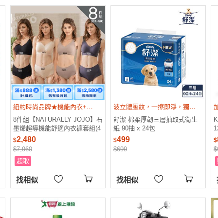
紐約時尚品牌★機能內衣+內褲超值組合
波立體壓紋，一擦即淨，獨家交織技術，柔韌不破
8件組【NATURALLY JOJO】石
舒潔 棉柔厚韌三層抽取式衛生
K
墨烯超導機能舒適內衣褲套組(4
紙 90抽 x 24包
1
色/無鋼圈/無痕/24H零著感)
2,480
499
$
$
$
$7,960
$699
$
超取
找相似
找相似