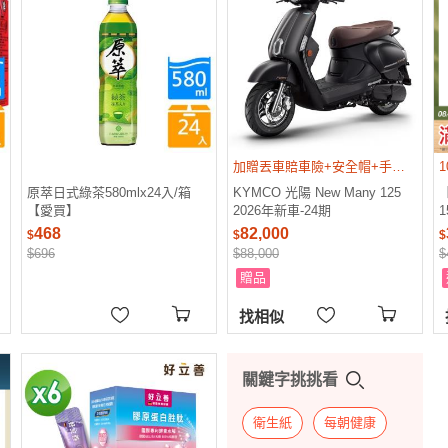
加贈丟車賠車險+安全帽+手機架
原萃日式綠茶580mlx24入/箱
KYMCO 光陽 New Many 125
【愛買】
2026年新車-24期
1
468
82,000
$
$
$
$696
$88,000
$
贈品
找相似
關鍵字挑挑看
衛生紙
每朝健康