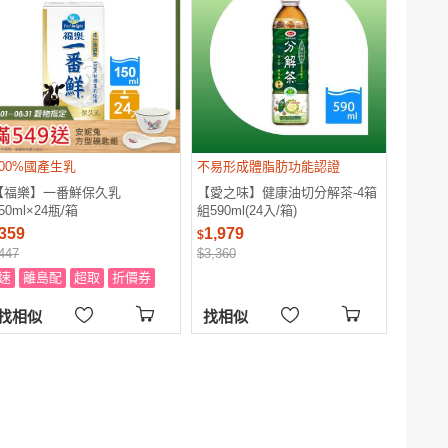
100%國產生乳
不易形成體脂肪功能認證
【福樂】一番鮮保久乳
【愛之味】健康油切分解茶-4箱
50ml×24瓶/箱
組590ml(24入/箱)
359
1,979
$
447
$3,360
速
離島配
超取
折價券
找相似
找相似