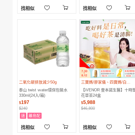
找相似
找相似
二氧化碳排放減少50g
三寶媽/廖家儀、四寶媽/白家綺真心推薦
泰山 twist ｗater環保包裝水
【iVENOR 壹本諾生醫】十時
330ml(24入/箱)
花草茶24盒
197
5,988
$
$
$240
$46,800
速
離島配
找相似
找相似