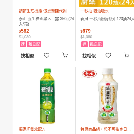
調節生理機能 促進新陳代謝
一秒抽 吸油吸水
泰山 養生桂圓黑木耳露 350g(24
春風 一秒抽廚房紙巾120抽24
入/箱)
582
679
$
$
$1,080
$1,080
速
離島配
速
離島配
找相似
找相似
獨家IF雙效配方
特惠商品組，恕不可指定日期、時間到貨，謝謝