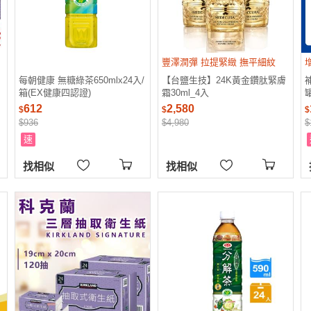
豐澤潤彈 拉提緊緻 撫平細紋
每朝健康 無糖綠茶650mlx24入/
【台鹽生技】24K黃金鑽肽緊膚
補
箱(EX健康四認證)
霜30ml_4入
罐
612
2,580
$
$
$
$936
$4,980
$
速
找相似
找相似