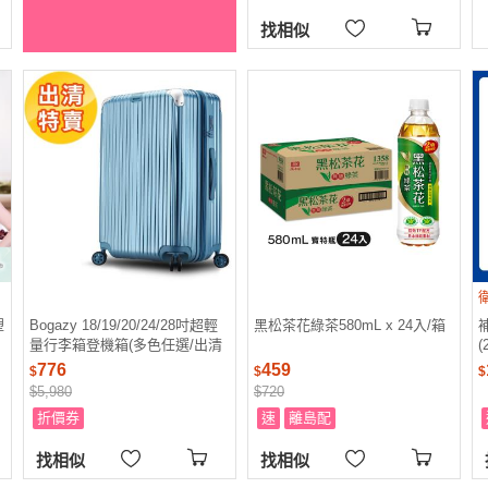
找相似
塑
Bogazy 18/19/20/24/28吋超輕
黑松茶花綠茶580mL x 24入/箱
量行李箱登機箱(多色任選/出清
(
特賣)
776
459
$
$
$
$5,980
$720
折價券
速
離島配
找相似
找相似