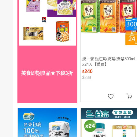
統一麥香紅茶/奶茶/綠茶300ml
x24入【愛買】
240
$
美食即期良品★下殺3折
$288