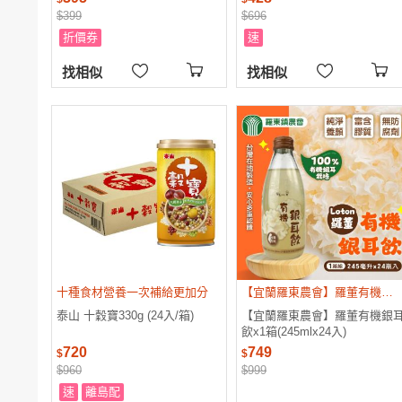
$399
$696
折價券
速
找相似
找相似
十種食材營養一次補給更加分
【宜蘭羅東農會】羅董有機銀耳飲x1箱(245mlx24入)
泰山 十穀寶330g (24入/箱)
【宜蘭羅東農會】羅董有機銀
飲x1箱(245mlx24入)
720
749
$
$
$960
$999
速
離島配