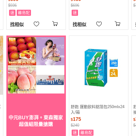
$936
$696
$
速
離島配
速
找相似
找相似
耳
舒跑 運動飲料鋁箔包250mlx24
入/箱
中元BUY澎湃。東森獨家
175
$
$
超值組限量搶購
$240
$
速
離島配