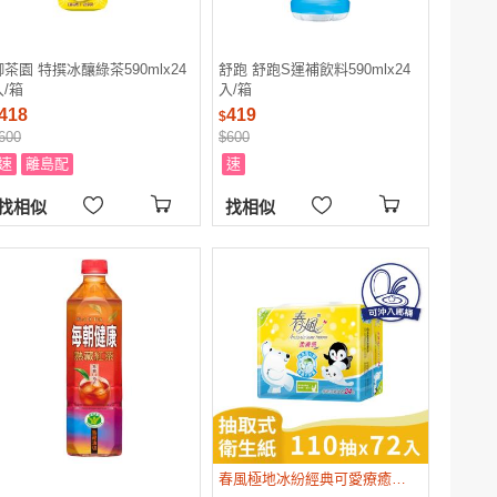
御茶園 特撰冰釀綠茶590mlx24
舒跑 舒跑S運補飲料590mlx24
入/箱
入/箱
418
419
$
600
$600
速
離島配
速
找相似
找相似
春風極地冰紛經典可愛療癒圖像設計