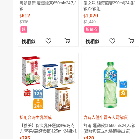
每朝健康 雙纖綠茶650mlx24入/
愛之味 純濃燕麥290ml(24瓶/
箱
箱)*2箱組
612
1,020
$
$
$936
$1,440
速
折價券
找相似
找相似
採用台灣生乳製成
含有人體所需五大電解質
【義美】保久乳任選(原味/巧克
舒跑 運動飲料590mlx24入/箱
力/堅果/高鈣營養)125ml*24瓶x1
(螺旋與直立包裝隨機出貨)
箱
395
428
$
$