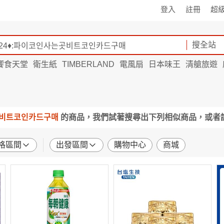
登入
註冊
超
搜全站
饗食天堂
衛生紙
TIMBERLAND
電風扇
日本味王
清艙旅遊
곳비트코인카드구매
的商品，我們試著搜尋出下列相似商品，或者
格區間
出發區間
購物中心
商城