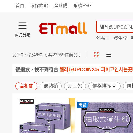
首頁
環保綠點
全球購
永續ESG
商品分類
熱搜：
資生堂
iphone 17
蘭陵
TV購物
旗艦店
商城
愛買
第
1
件 ~ 第
48
件（ 共
22959
件商品 ）
旅遊
寵物
男女鞋
襪
包配
保健
用品
機能
窈窕
很抱歉，找不到符合
텔레@UPCOIN24♦:파이코인사는
食品
飲料
生鮮
餐券
日用
紙品
清潔
口腔
高相關
最熱銷
新上架
價格排序
價
鍋具
杯瓶
廚衛
休閒
服飾
內衣
精品
珠寶
商城
寢具
家具
收納
宗教
Apple
小米
手機平板
穿戴
家電
電視
季節
廚房