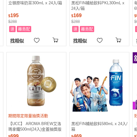
立頓原味奶茶300mL x 24入/箱
黑松FIN補給飲料PKL300mL x
24入/箱
6
195
169
$
$
$
$288
$288
$
速
離島配
速
離島配
找相似
找相似
期間限定限量抽獎活動
【UCC】 AROMA BREW艾洛
黑松FIN補給飲料580mL x 24入/
瑪拿鐵500ml(24入)金蓋抽獎版
箱
紙
699
469
$
$
$