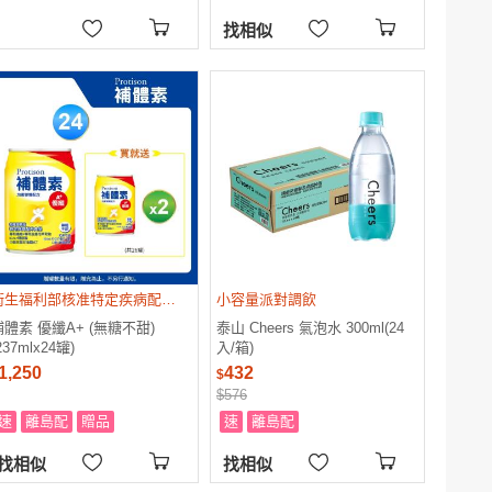
找相似
衛生福利部核准特定疾病配方食品
小容量派對調飲
補體素 優纖A+ (無糖不甜)
泰山 Cheers 氣泡水 300ml(24
237mlx24罐)
入/箱)
1,250
432
$
$576
速
離島配
贈品
速
離島配
找相似
找相似