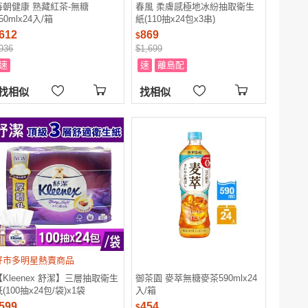
每朝健康 熟藏紅茶-無糖
春風 柔膚感極地冰紛抽取衛生
50mlx24入/箱
紙(110抽x24包x3串)
612
869
$
936
$1,699
速
速
離島配
找相似
找相似
好市多明星熱賣商品
【Kleenex 舒潔】三層抽取衛生
御茶園 麥萃無糖麥茶590mlx24
(100抽x24包/袋)x1袋
入/箱
599
454
$