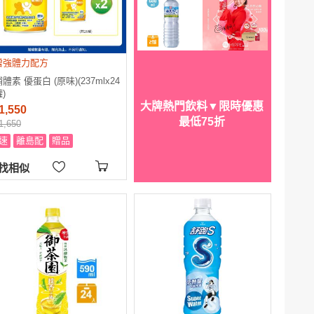
增強體力配方
體素 優蛋白 (原味)(237mlx24
)
大牌熱門飲料▼限時優惠
1,550
最低75折
1,650
速
離島配
贈品
找相似