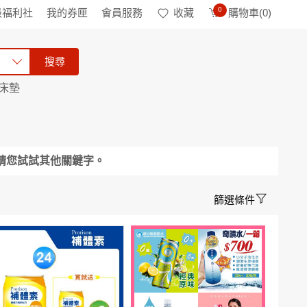
0
級福利社
我的券匣
會員服務
收藏
購物車(
0
)
搜尋
床墊
請您試試其他關鍵字。
篩選條件