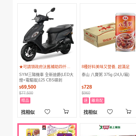
★可請領政府汰舊補助四仟元(須符合汰舊換新資格)★可請領貨物稅貳仟元★贈丟車賠車險保障
8種好料美味又營養, 超滿足
SYM三陽機車 全新迪爵(LED大
泰山 八寶粥 375g (24入/箱)
燈+電驅版)125 CBS碟剎
(FU12V5-H) 2026新車 24期
69,500
728
$
$
$77,500
$960
贈品
速
離島配
找相似
找相似