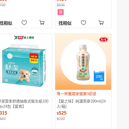
799
$696
速
找相似
找相似
唯一榮獲國家健康3認證
舒潔雲柔舒適抽取式衛生紙100
【愛之味】純濃燕麥290ml(24
抽x24包【愛買】
入/箱)
315
525
$
469
$720