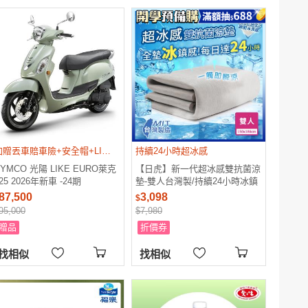
加贈丟車賠車險+安全帽+LIKE後車身保桿
持續24小時超冰感
YMCO 光陽 LIKE EURO萊克
【日虎】新一代超冰感雙抗菌涼
25 2026年新車 -24期
墊-雙人台灣製/持續24小時冰鎮
效果
87,500
3,098
$
95,000
$7,980
贈品
折價券
找相似
找相似