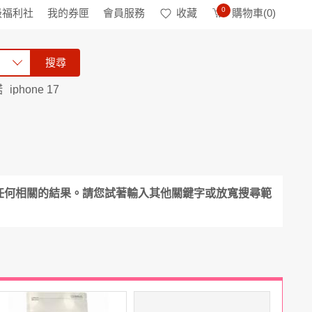
0
級福利社
我的券匣
會員服務
收藏
購物車(
0
)
搜尋
諾
iphone 17
任何相關的結果。請您試著輸入其他關鍵字或放寬搜尋範