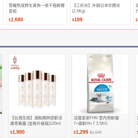
雪曬熟成野生黃魚一夜干極鮮饗
【三好米】外銷日本珍饌米
宴組
(2.5Kg)
1,680
189
$
$
$
【台酒生技】酒粕精粹逆齡活
法國皇家FHN 室內熟齡貓
膚青春露 (金裝升級版)120ml
7+歲齡IN+7 3.5KG
*5入(保濕美白加強版)
1,980
1,299
$1,530
$
$