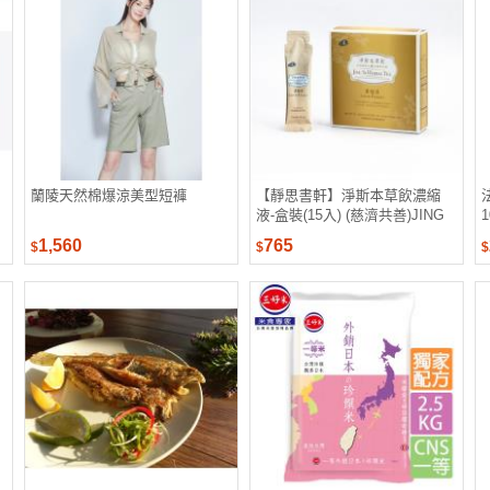
蘭陵天然棉爆涼美型短褲
【靜思書軒】淨斯本草飲濃縮
液-盒裝(15入) (慈濟共善)JING
SI HERBAL TEA LIQUID
1,560
765
$
$
$
PACKETS