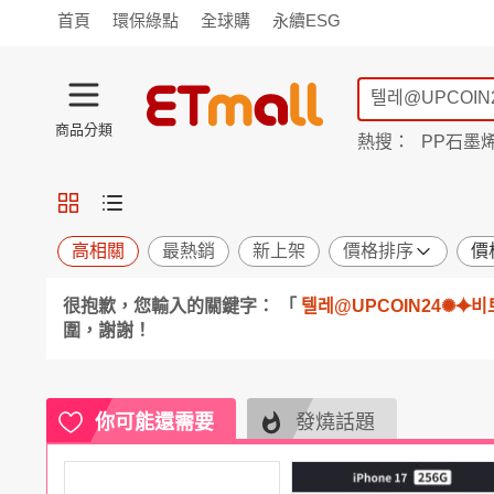
首頁
環保綠點
全球購
永續ESG
商品分類
熱搜：
PP石墨
蘭陵
TV購物
旗艦店
商城
愛買
旅遊
寵物
男女鞋
襪
包配
保健
用品
機能
窈窕
高相關
最熱銷
新上架
價格排序
價
食品
飲料
生鮮
餐券
很抱歉，您輸入的關鍵字： 「
텔레@UPCOIN24✺⯌
日用
紙品
清潔
口腔
圍，謝謝！
鍋具
杯瓶
廚衛
休閒
服飾
內衣
精品
珠寶
寢具
家具
收納
宗教
你可能還需要
發燒話題
Apple
小米
手機平板
穿戴
家電
電視
季節
廚房