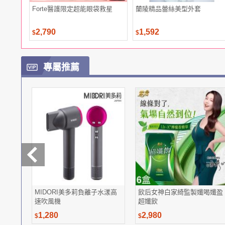
Forte醫護限定超能眼袋救星
蘭陵精品蕾絲美型外套
2,790
1,592
$
$
專屬推薦
MIDORI美多莉負離子水漾高
飲后女神白家綺監製孅喝孅盈
速吹風機
超孅飲
1,280
2,980
$
$