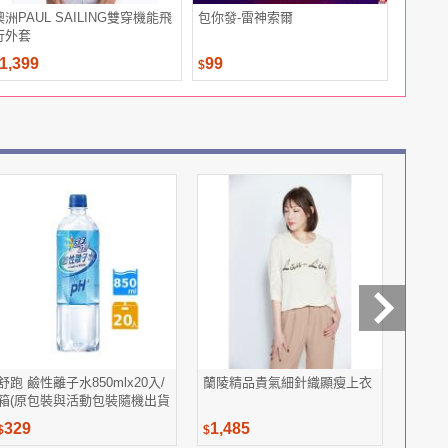
澳洲PAUL SAILING雙穿機能飛
包你發-雷神索爾
妙管家 
行外套
1,399
99
289
$
$
舒跑 鹼性離子水850mlx20入/
蘭陵精品貴氣細針織顯瘦上衣
俏蝶兒
箱(原包裝與活動包裝隨機出貨
絲上衣
無法指定)
329
1,485
1,26
$
$
$