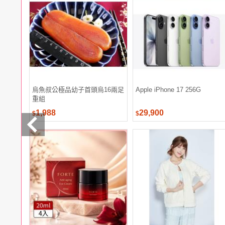
電腦
週邊
電玩
耳機
保養
彩妝
美髮
香氛
烏魚叔公極品幼子首頭烏16兩足
Apple iPhone 17 256G
重組
1,988
29,900
$
$