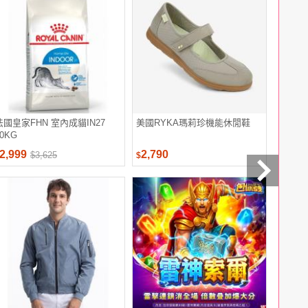
法國皇家FHN 室內成貓IN27
美國RYKA瑪莉珍機能休閒鞋
甘味人生
10KG
粒/盒x(5
2,999
2,790
5,658
$3,625
$
$