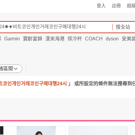
登入
註冊
超
搜全站
烯
Garmin
寶齡富錦
漢來海港
保冷杯
COACH
dyson
安美
格區間
비트코인개인거래코인구매대행24시
」 或所設定的條件無法搜尋到