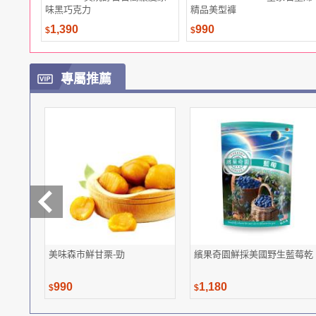
味黑巧克力
精品美型褲
1,390
990
$
$
專屬推薦
美味森市鮮甘栗-勁
繽果奇園鮮採美國野生藍莓乾
990
1,180
$
$