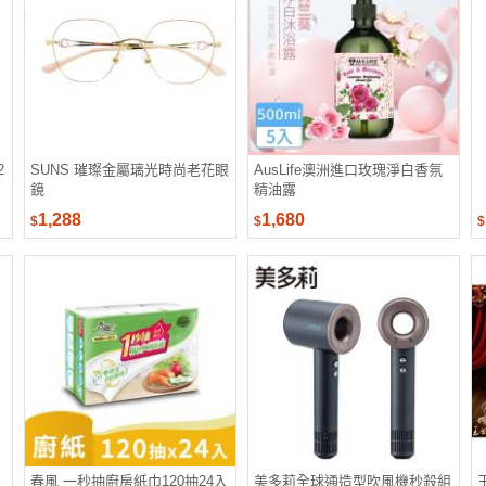
2
SUNS 璀璨金屬璃光時尚老花眼
AusLife澳洲進口玫瑰淨白香氛
鏡
精油露
1,288
1,680
$
$
$
春風 一秒抽廚房紙巾120抽24入
美多莉全球通造型吹風機秒殺組