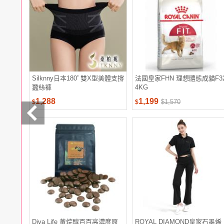
電腦
週邊
電玩
耳機
保養
彩妝
美髮
香氛
Silknny日本180ﾟ雙X型美體支撐
法國皇家FHN 理想體態成貓F3
蠶絲褲
4KG
1,288
1,199
$1,570
$
$
Diva Life 黃烷醇百百高濃度原
ROYAL DIAMOND皇家石墨烯