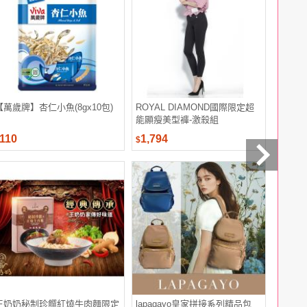
【萬歲牌】杏仁小魚(8gx10包)
ROYAL DIAMOND國際限定超
【杏輝醫
能顯瘦美型褲-激殺組
號 (30粒/
110
1,794
5,980
$
$
王奶奶秘制珍饌紅燒牛肉麵限定
lapagayo皇家拼接系列精品包
得意中華