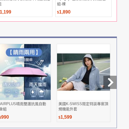
組
組-裸
魚
1,199
1,890
1,480
$
$
iAIRPLUS晴雨雙護抗風自動
美國K-SWISS限定特談專案頂
GOL
傘組
規機能外套
顏露
990
1,599
1,68
$
$
$