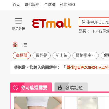
首頁
環保綠點
全球購
永續ESG
商品分類
熱搜：
PP石墨
蘭陵
TV購物
旗艦店
商城
愛買
旅遊
寵物
男女鞋
襪
包配
保健
用品
機能
窈窕
高相關
最熱銷
新上架
價格排序
價
食品
飲料
生鮮
餐券
很抱歉，您輸入的關鍵字： 「
텔레@UPCOIN24:⟡
日用
紙品
清潔
口腔
鍋具
杯瓶
廚衛
休閒
服飾
內衣
精品
珠寶
你可能還需要
發燒話題
寢具
家具
收納
宗教
Apple
小米
手機平板
穿戴
家電
電視
季節
廚房