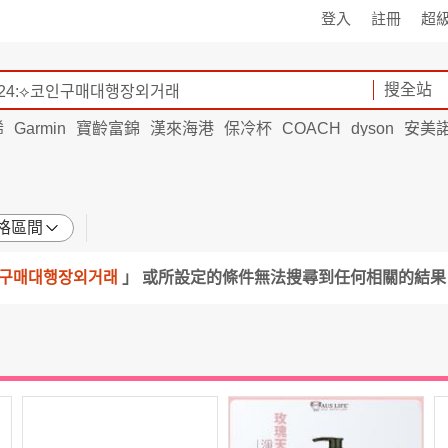
登入
註冊
超
搜全站
烯
Garmin
寶齡富錦
漢來海港
保冷杯
COACH
dyson
安美
格區間
코인구매대행장외거래
」 或所設定的條件無法搜尋到任何相關的結