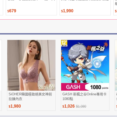
679
1,990
$
$
$
SiOHER韓國極致絕美女神前
GASH 新楓之谷Online專用卡
拉鍊內衣
1080點
1,980
1,026
$1,080
$
$