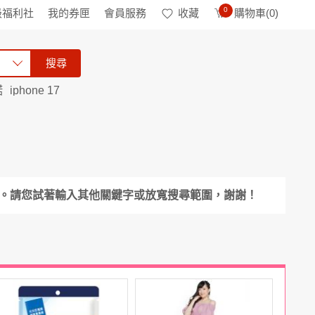
0
級福利社
我的券匣
會員服務
收藏
購物車(
0
)
搜尋
諾
iphone 17
果。請您試著輸入其他關鍵字或放寬搜尋範圍，謝謝！