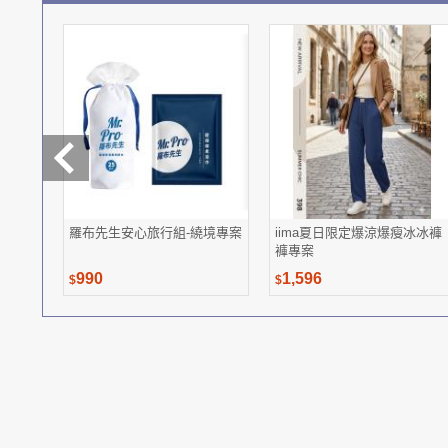
羅布先生安心旅行組-繞境專案
iima夏日限定爆涼爆瘦冰冰褲
褲專案
990
1,596
$
$