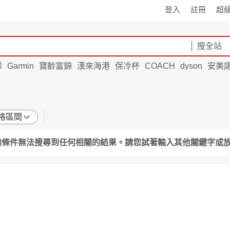
登入
註冊
超
搜全站
烯
Garmin
寶齡富錦
漢來海港
保冷杯
COACH
dyson
安美
格區間
的條件無法搜尋到任何相關的結果。請您試著輸入其他關鍵字或