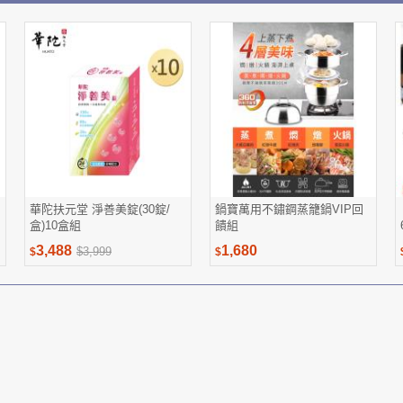
華陀扶元堂 淨善美錠(30錠/
鍋寶萬用不鏽鋼蒸籠鍋VIP回
盒)10盒組
饋組
3,488
1,680
$3,999
$
$