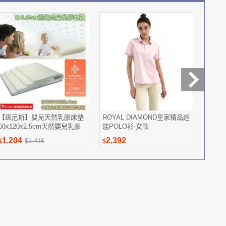
【班尼斯】嬰兒天然乳膠床墊
ROYAL DIAMOND皇家精品超
每朝健康
60x120x2.5cm天然嬰兒乳膠
能POLO衫-女款
入/箱
床墊推薦-高密度85高純度95
1,204
2,392
612
$1,416
$
$
$