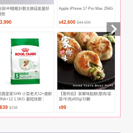
南良HH睡眠計劃太赫茲能量好
Apple iPhone 17 Pro Max 256G
【靜思書
眠枕
入裝(慈
3,990
42,600
162
$44,900
$
$
法國皇家SHN 小型老犬12+歲齡
【蔥阿伯】家鄉味餡餅(蔥肉/韭
【三好米
MNA+12 1.5KG 最短效期：
菜/牛肉)450g/15顆
(2.2Kg)
0270319
639
99
189
$738
$
$