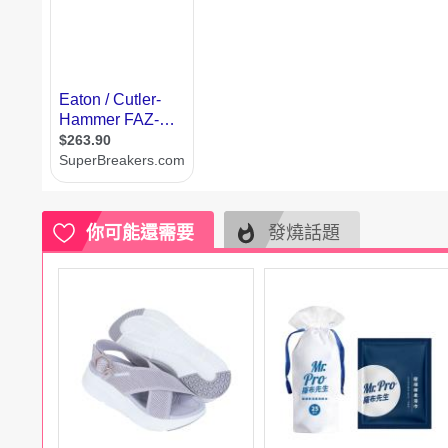
電腦
週邊
電玩
耳機
保養
彩妝
美髮
香氛
你可能還需要
發燒話題