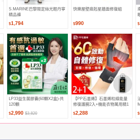
S.MARINE巴黎限定絲光輕丹寧
快樂屋壁癌剋星牆面修復組
精品褲
1,794
990
$
$
$
LP33益生菌膠囊(60顆X2盒)-共
【PP石墨烯】石墨烯粒線能量
120顆
修復護腕2入+機能衣物萬用精1
瓶
2
2,990
2,288
$3,820
$
$
$