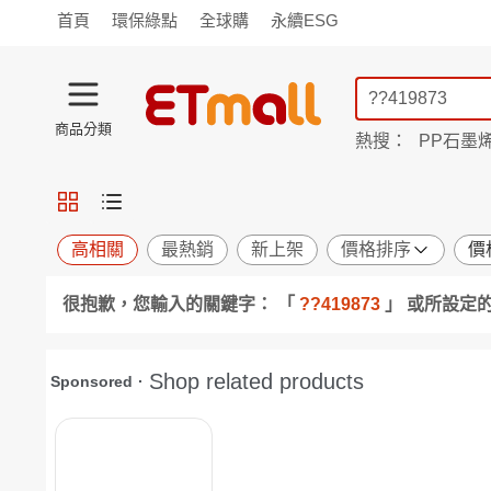
首頁
環保綠點
全球購
永續ESG
商品分類
熱搜：
PP石墨
蘭陵
TV購物
旗艦店
商城
愛買
旅遊
寵物
男女鞋
襪
包配
保健
用品
機能
窈窕
高相關
最熱銷
新上架
價格排序
價
食品
飲料
生鮮
餐券
很抱歉，您輸入的關鍵字： 「
??419873
」 或所設定
日用
紙品
清潔
口腔
鍋具
杯瓶
廚衛
休閒
服飾
內衣
精品
珠寶
寢具
家具
收納
宗教
Apple
小米
手機平板
穿戴
家電
電視
季節
廚房