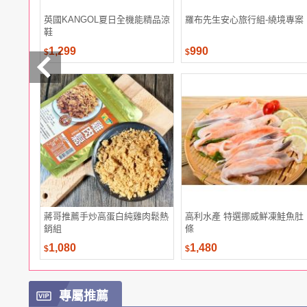
英國KANGOL夏日全機能精品涼
羅布先生安心旅行組-繞境專案
鞋
1,299
990
$
$
蔣哥推薦手炒高蛋白純雞肉鬆熱
高利水產 特選挪威鮮凍鮭魚肚
銷組
條
1,080
1,480
$
$
專屬推薦