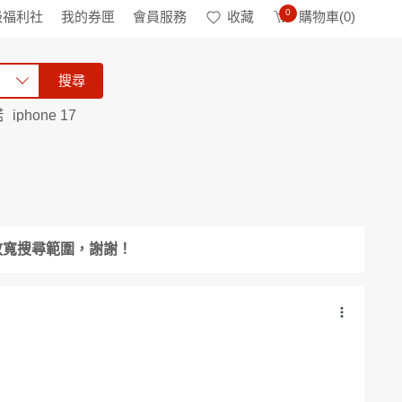
0
級福利社
我的券匣
會員服務
收藏
購物車(
0
)
搜尋
諾
iphone 17
放寬搜尋範圍，謝謝！