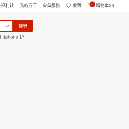
0
級福利社
我的券匣
會員服務
收藏
購物車(
0
)
搜尋
諾
iphone 17