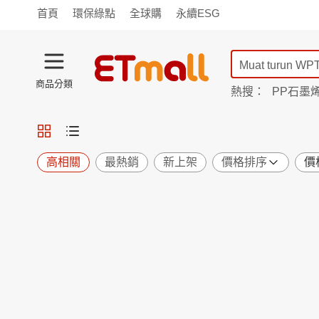
首頁
環保綠點
全球購
永續ESG
商品分類
熱搜：
PP石墨
蘭陵
TV購物
旗艦店
商城
愛買
旅遊
寵物
男女鞋
襪
包配
保健
用品
機能
窈窕
高相關
最熱銷
新上架
價格排序
價
食品
飲料
生鮮
餐券
日用
紙品
清潔
口腔
鍋具
杯瓶
廚衛
休閒
服飾
內衣
精品
珠寶
寢具
家具
收納
宗教
Apple
小米
手機平板
穿戴
家電
電視
季節
廚房