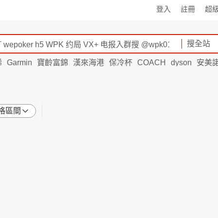
登入
註冊
超
搜全站
烯
Garmin
寶齡富錦
漢來海港
保冷杯
COACH
dyson
安美
格區間