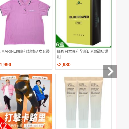
S.MARINE國際訂製精品女套裝
綠恩日本專利全新B.P激戰猛爆
【紅牛官
組
蛋白隨手包
1,990
2,980
45
$
$