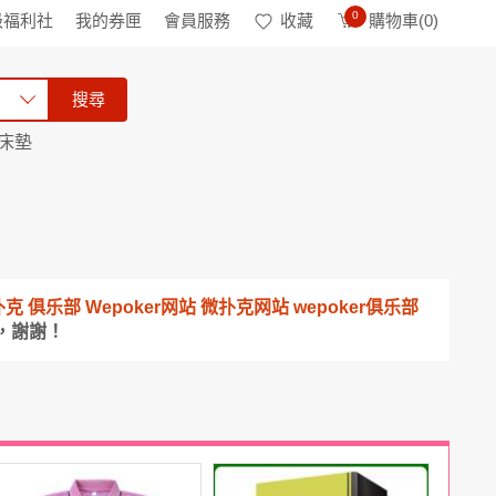
0
級福利社
我的券匣
會員服務
收藏
購物車(
0
)
搜尋
床墊
微扑克 俱乐部 Wepoker网站 微扑克网站 wepoker俱乐部
，謝謝！