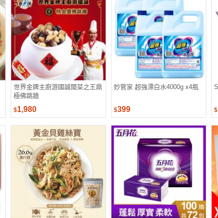
世界金牌主廚游國誠閩菜之王鼎
妙管家 超強漂白水4000g x4瓶
極佛跳牆
1,980
399
$
$
$