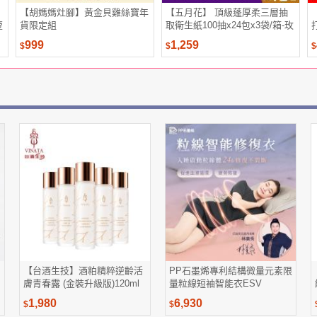
【胡媽媽灶腳】黃金貝雞絲寶年
【五月花】 頂級蓬厚柔三層抽
壹
貨限定組
取衛生紙100抽x24包x3袋/箱-玫
瑰果油
999
1,259
$
$
$
【台酒生技】酒粕精粹逆齡活
PP石墨烯專利結構微量元素限
膚青春露 (金裝升級版)120ml
量粒線短袖智能衣ESV
*5入(保濕美白加強版)
1,980
6,930
$
$