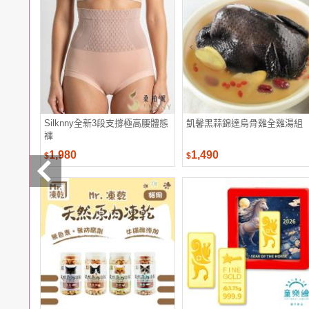
電腦
週邊
電玩
耳機
保養
彩妝
美髮
香氛
Silknny全新3段支撐極高腰體態
凱馨黑蒜錦達烏骨雞全雞湯組
褲
1,980
1,490
$
$