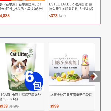
【PP石墨烯】石墨烯塑崩九分
ESTEE LAUDER 雅詩蘭黛 粉
【澎澎】
打卡褲2件_林美秀、吳淡如雙代
持久天生美肌乖乖乳15ml*3 (超
包700g
言
越正貨容量組)
4,888
373
109
$419
$
$
【CARL 卡爾】環保豆腐貓砂
鍋寶全能蔬果研磨機新色登場
宏源生
綠茶6L × 6包
控代謝
939
999
2,68
$1,299
$
$
$