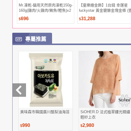
Mr.凍乾-貓用天然原肉凍乾150g-
【童樂繪金飾】1台錢 幸運星
160g(雞肉/火雞肉/鮪魚/鰹魚)x2
luckystar 黃金貔貅金塊金條 (
罐
台錢3.75g)
696
31,288
$
$
專屬推薦
美味森市韓國廣川酪梨油海苔
SiOHER.D 法式植翠鏤光精繡
輕紗上衣
990
2,980
$
$