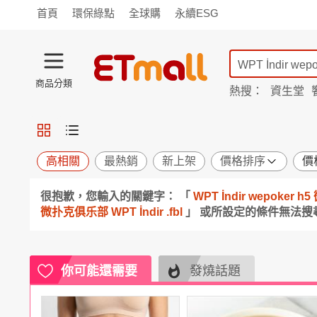
首頁
環保綠點
全球購
永續ESG
商品分類
熱搜：
資生堂
iphone 17
蘭陵
TV購物
旗艦店
商城
愛買
旅遊
寵物
男女鞋
襪
包配
保健
用品
機能
窈窕
高相關
最熱銷
新上架
價格排序
價
食品
飲料
生鮮
餐券
很抱歉，您輸入的關鍵字： 「
WPT İndir wepok
日用
紙品
清潔
口腔
微扑克俱乐部 WPT İndir .fbl
」 或所設定的條件無法
鍋具
杯瓶
廚衛
休閒
服飾
內衣
精品
珠寶
寢具
家具
收納
宗教
你可能還需要
發燒話題
Apple
小米
手機平板
穿戴
家電
電視
季節
廚房