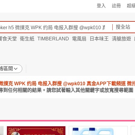
登入
註冊
超
搜全站
饗食天堂
衛生紙
TIMBERLAND
電風扇
日本味王
清艙旅遊
格區間
er h5 微撲克 WPK 约局 电报入群搜 @wpk010 真金APP下載頻道 
搜尋到任何相關的結果。請您試著輸入其他關鍵字或放寬搜尋範圍