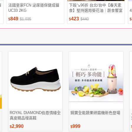
褲
法國皇家FCN 泌尿道保健成貓
下殺↘96折 台北/台中【春天素
UC33 2KG
食】堅持選用葵花油｜蔬食饗宴
吃到飽下午茶單人券(平假日適
849
423
$1,035
$440
$
$
$
用)M0
ROYAL DIAMOND伯恩情緣全
鍋寶全能蔬果研磨機新色登場
真皮精品增高鞋
2,990
999
$
$