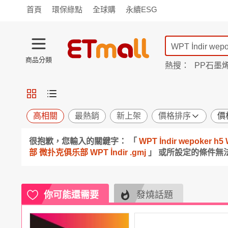
首頁
環保綠點
全球購
永續ESG
商品分類
熱搜：
PP石墨
蘭陵
TV購物
旗艦店
商城
愛買
旅遊
寵物
男女鞋
襪
包配
保健
用品
機能
窈窕
高相關
最熱銷
新上架
價格排序
價
食品
飲料
生鮮
餐券
很抱歉，您輸入的關鍵字： 「
WPT İndir wepok
日用
紙品
清潔
口腔
部 微扑克俱乐部 WPT İndir .gmj
」 或所設定的條件
鍋具
杯瓶
廚衛
休閒
服飾
內衣
精品
珠寶
寢具
家具
收納
宗教
你可能還需要
發燒話題
Apple
小米
手機平板
穿戴
家電
電視
季節
廚房