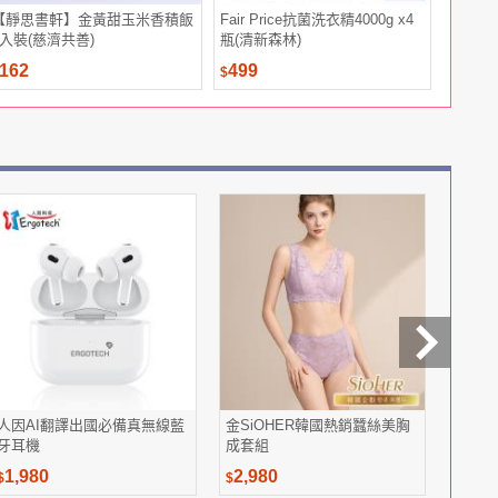
【靜思書軒】金黃甜玉米香積飯
Fair Price抗菌洗衣精4000g x4
【防災專
4入裝(慈濟共善)
瓶(清新森林)
經典型 
火劑 台
162
499
1,499
$
$
人因AI翻譯出國必備真無線藍
金SiOHER韓國熱銷蠶絲美胸
Mas
牙耳機
成套組
1,980
2,980
1,28
$
$
$