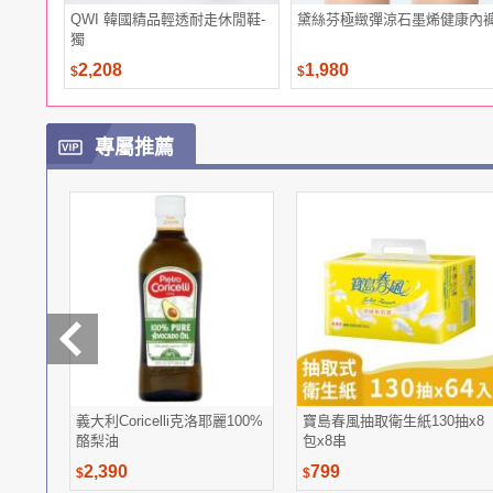
QWI 韓國精品輕透耐走休閒鞋-
黛絲芬極緻彈涼石墨烯健康內
獨
2,208
1,980
$
$
專屬推薦
義大利Coricelli克洛耶麗100%
寶島春風抽取衛生紙130抽x8
酪梨油
包x8串
2,390
799
$
$