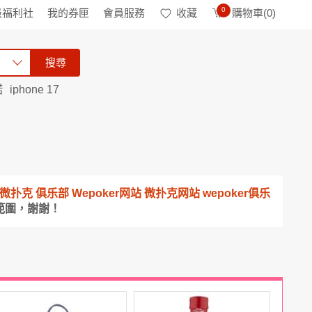
0
級福利社
我的券匣
會員服務
收藏
購物車(
0
)
搜尋
諾
iphone 17
頻道 微扑克 俱乐部 Wepoker网站 微扑克网站 wepoker俱乐
範圍，謝謝！