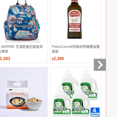
S.MARINE 花漾輕量尼龍後背
PietroCoricelli特級初榨橄欖油驚
春天珠寶
包專案
喜組
蠟
1,393
2,390
39,80
$
$