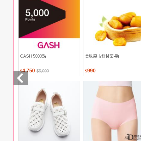
電腦
週邊
電玩
耳機
保養
彩妝
美髮
香氛
GASH 5000點
美味森市鮮甘栗-勁
4,750
990
$5,000
$
$