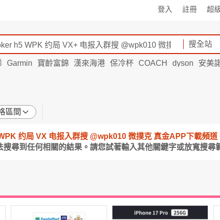
登入
註冊
超
搜全站
烯
Garmin
寶齡富錦
漢來海港
保冷杯
COACH
dyson
安美
格區間
er h5 WPK 约局 VX 电报入群搜 @wpk010 微撲克 真金APP下載
無法搜尋到任何相關的結果。請您試著輸入其他關鍵字或放寬搜尋