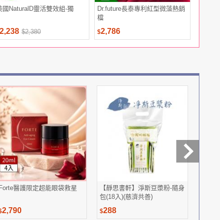
美國NaturalD靈活雙效組-獨
Dr.future長泰專利紅型微藻熱銷
星台法歐
檔
2,238
2,786
3,790
$2,380
$
$
Forte醫護限定超能眼袋救星
【靜思書軒】淨斯豆漿粉-隨身
綠恩日
包(18入)(慈濟共善)
爆組
2,790
288
2,98
$
$
$