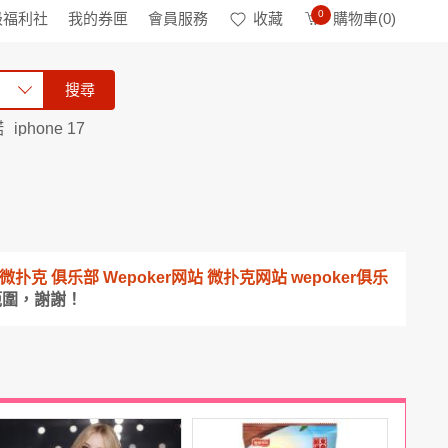
0
級福利社
我的券匣
會員服務
收藏
購物車(
0
)
搜尋
諾
iphone 17
頻道 微扑克 俱乐部 Wepoker网站 微扑克网站 wepoker俱乐
範圍，謝謝！