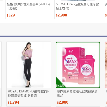
桂格 即沖即食大燕麥片(2600G)
ST.MALO W.石墨烯馬可龍厚雲
【愛買】
絨上衣-獨
329
2,990
$
$
$
ROYAL DIAMOND國際限定超
華陀膠原燕窩胜肽飲美妍飲清
能顯瘦美型褲-激殺組
透組
1,794
2,980
$
$