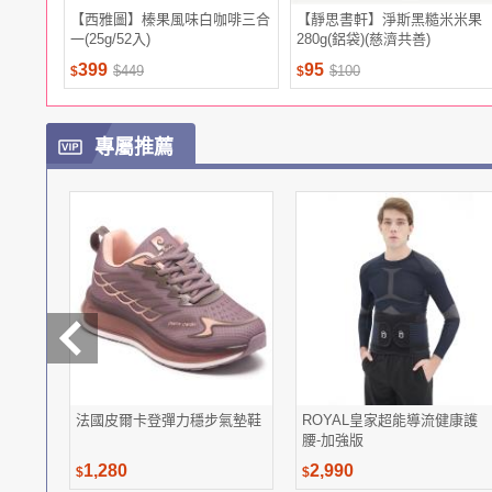
【西雅圖】榛果風味白咖啡三合
【靜思書軒】淨斯黑糙米米果
一(25g/52入)
280g(鋁袋)(慈濟共善)
399
95
$449
$100
$
$
專屬推薦
法國皮爾卡登彈力穩步氣墊鞋
ROYAL皇家超能導流健康護
腰-加強版
1,280
2,990
$
$