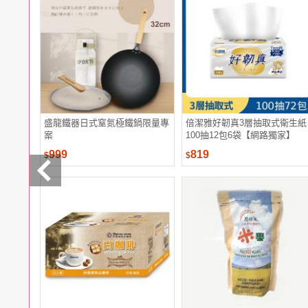
電腦
週邊
電玩
耳機
保養
彩妝
美髮
香氛
盛龍鐵器日式窒氮極鐵鍋限量專
倍潔雅好韌真3層抽取式衛生紙
案
100抽12包6袋【網路獨家】
999
819
$
$