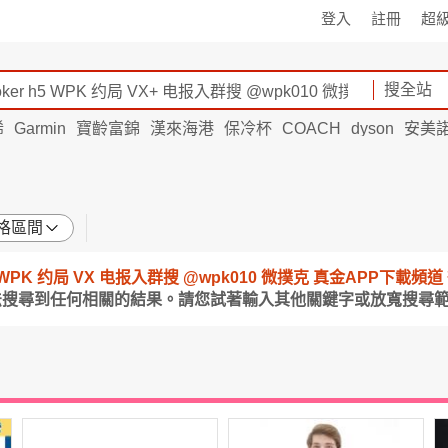
登入
註冊
超
搜全站
烯
Garmin
寶齡富錦
漢來海港
保冷杯
COACH
dyson
安美
格區間
er h5 WPK 约局 VX 电报入群搜 @wpk010 微撲克 真金APP下載
法搜尋到任何相關的結果。請您試著輸入其他關鍵字或放寬搜尋