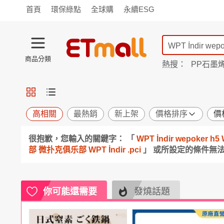
首頁
環保綠點
全球購
永續ESG
商品分類
熱搜：
PP石墨
蘭陵
TV購物
旗艦店
商城
愛買
旅遊
寵物
男女鞋
襪
包配
保健
用品
機能
窈窕
高相關
最熱銷
新上架
價格排序
價
食品
飲料
生鮮
餐券
很抱歉，您輸入的關鍵字： 「
WPT İndir wepok
日用
紙品
清潔
口腔
部 微扑克俱乐部 WPT İndir .pci
」 或所設定的條件無
鍋具
杯瓶
廚衛
休閒
服飾
內衣
精品
珠寶
寢具
家具
收納
宗教
你可能還需要
發燒話題
Apple
小米
手機平板
穿戴
家電
電視
季節
廚房