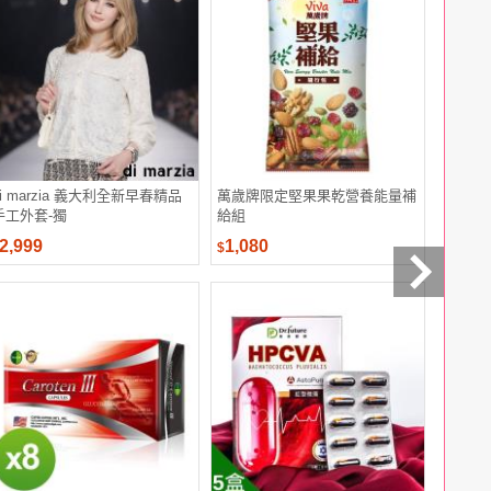
di marzia 義大利全新早春精品
萬歲牌限定堅果果乾營養能量補
Super
手工外套-獨
給組
紙巾150
2,999
1,080
699
$
$