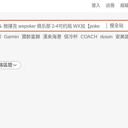
登入
註冊
超
搜全站
烯
Garmin
寶齡富錦
漢來海港
保冷杯
COACH
dyson
安美
格區間