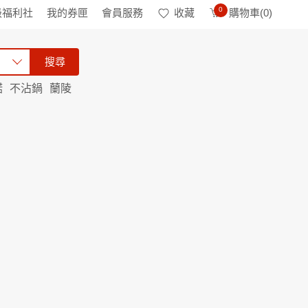
0
級福利社
我的券匣
會員服務
收藏
購物車(
0
)
搜尋
諾
不沾鍋
蘭陵