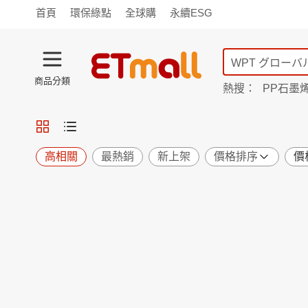
首頁
環保綠點
全球購
永續ESG
商品分類
熱搜：
PP石墨
TV購物
旗艦店
商城
愛買
旅遊
寵物
男女鞋
襪
包配
保健
用品
機能
窈窕
高相關
最熱銷
新上架
價格排序
價
食品
飲料
生鮮
餐券
日用
紙品
清潔
口腔
鍋具
杯瓶
廚衛
休閒
服飾
內衣
精品
珠寶
寢具
家具
收納
宗教
Apple
小米
手機平板
穿戴
家電
電視
季節
廚房