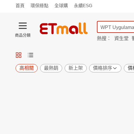
首頁
環保綠點
全球購
永續ESG
商品分類
熱搜：
資生堂
iphone 17
蘭陵
TV購物
旗艦店
商城
愛買
旅遊
寵物
男女鞋
襪
包配
保健
用品
機能
窈窕
高相關
最熱銷
新上架
價格排序
價
食品
飲料
生鮮
餐券
日用
紙品
清潔
口腔
鍋具
杯瓶
廚衛
休閒
服飾
內衣
精品
珠寶
寢具
家具
收納
宗教
Apple
小米
手機平板
穿戴
家電
電視
季節
廚房