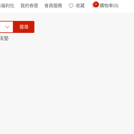
0
級福利社
我的券匣
會員服務
收藏
購物車(
0
)
搜尋
床墊