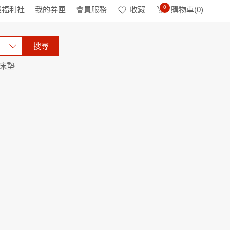
0
級福利社
我的券匣
會員服務
收藏
購物車(
0
)
搜尋
床墊