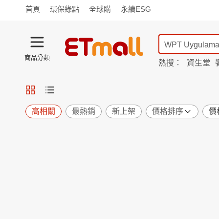
首頁
環保綠點
全球購
永續ESG
商品分類
熱搜：
資生堂
iphone 17
蘭陵
TV購物
旗艦店
商城
愛買
旅遊
寵物
男女鞋
襪
包配
保健
用品
機能
窈窕
高相關
最熱銷
新上架
價格排序
價
食品
飲料
生鮮
餐券
日用
紙品
清潔
口腔
鍋具
杯瓶
廚衛
休閒
服飾
內衣
精品
珠寶
寢具
家具
收納
宗教
Apple
小米
手機平板
穿戴
家電
電視
季節
廚房