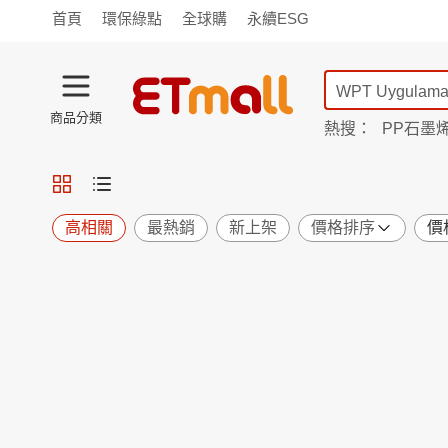
首頁
環保綠點
全球購
永續ESG
商品分類
熱搜：
PP石墨
蘭陵
TV購物
旗艦店
商城
愛買
旅遊
寵物
男女鞋
襪
包配
保健
用品
機能
窈窕
高相關
最熱銷
新上架
價格排序
價
食品
飲料
生鮮
餐券
日用
紙品
清潔
口腔
鍋具
杯瓶
廚衛
休閒
服飾
內衣
精品
珠寶
寢具
家具
收納
宗教
Apple
小米
手機平板
穿戴
家電
電視
季節
廚房