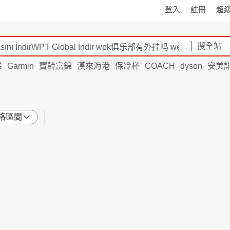
登入
註冊
超
搜全站
烯
Garmin
寶齡富錦
漢來海港
保冷杯
COACH
dyson
安美
格區間