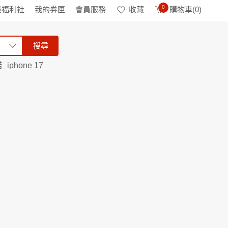
0
級福利社
我的券匣
會員服務
收藏
購物車(
0
)
搜尋
諾
iphone 17