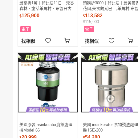
最高折1萬｜荷比法11日｜梵谷
預購折3000｜荷比法｜最美鬱
森林．童話羊角村．布魯日古
花園,美食觀光巴士,羊角村,布
城．雙博物館．三遊船．美食觀
日古城,雙博物館,三遊船,巴黎
125,900
113,582
$
$
光巴士．免小費．一晚五星｜高
區二晚11日｜高雄來回
$115,900
雄來回_27EU11APK
_27EU11APK1
電子
電子
找相似
找相似
美國原裝Insinkerator廚餘處理
美國 insinkerator 食物殘渣處理
機Model 66
機 ISE-200
20,999
54,280
$
$