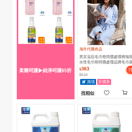
海外代購商品
男女浴后毛巾袍特價處理棉強
水性毛巾袍特價處理品牌毛巾
克重
363
$
7
柔嫩呵護▶純淨呵護65折
$518
跨境
折價券
找相似