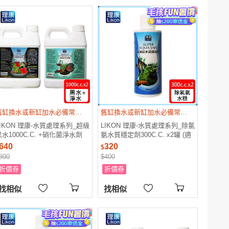
舊缸換水或新缸加水必備常用品
舊缸換水或新缸加水必備常用品
LIKON 理康-水質處理系列_超級
LIKON 理康-水質處理系列_除氯
黑水1000C.C. +硝化菌淨水劑
氨水質穩定劑300C.C. x2罐 (適
1000C.C. (適合觀賞魚魚缸使用)
合觀賞魚魚缸使用)
640
320
$
800
$400
折價券
折價券
找相似
找相似