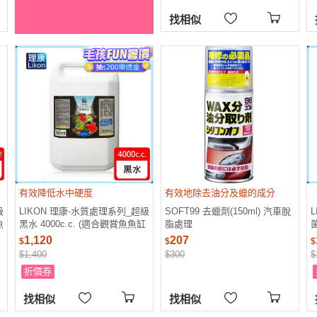
找相似
有效降低水中硬度
有效地除去油分及蠟的成分
級
LIKON 理康-水質處理系列_超級
SOFT99 去蠟劑(150ml) 汽車脫
魚
黑水 4000c.c. (適合觀賞魚魚缸
脂處理
菌
使用)
1,120
207
$
$
$
$1,400
$300
$
折價券
找相似
找相似