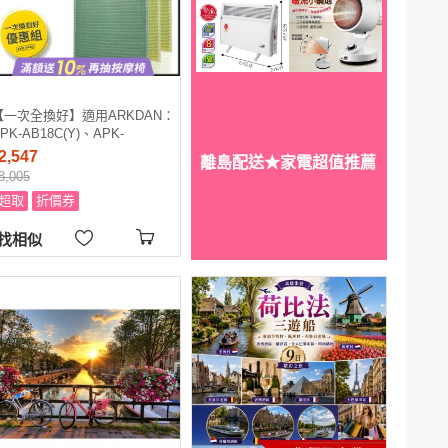
【一次全換好】適用ARKDAN：
PK-AB18C(Y)、APK-
AB18C(S)等長效可水洗★ 超淨
2,547
離島配送★家電超值推薦
化空氣清淨機濾網
8,005
超取
折價券
找相似