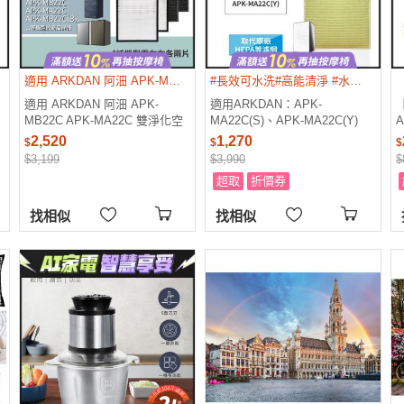
適用 ARKDAN 阿沺 APK-MB22C APK-MA22C 空氣清淨機 HEPA活性碳濾網
#長效可水洗#高能清淨 #水洗環保 #耐久材
適用 ARKDAN 阿沺 APK-
適用ARKDAN：APK-
MB22C APK-MA22C 雙淨化空
MA22C(S)、APK-MA22C(Y)
A
氣清淨機 HEPA+活性碳 濾網
【Original Life 沅瑢】長效可水
2,520
1,270
$
$
$
濾芯 濾心
洗★ 超淨化空氣清淨機濾網
$3,199
$3,990
$
超取
折價券
找相似
找相似