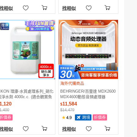
找相似
找相似
海外代購商品
LIKON 理康-水質處理系列_硝化
BEHRINGER/百靈達 MDX2600
淨水劑 4000c.c. (適合觀賞魚
MDX4600動態音頻處理器
魚缸使用)
1,120
11,584
$
1,400
$14,479
折價券
跨境
折價券
找相似
找相似