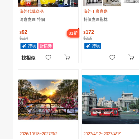
海外代購商品
海外工廠直送
清倉處理 特價
特價處理抱枕
92
172
$
$
81
折
$114
$215
跨境
折價券
跨境
找相似
2026/10/18~2027/3/2
2027/4/12~2027/4/19