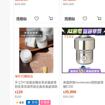
$23,000
$65,000
找相似
找相似
海外代購商品
手工DIY皮藝皮雕皮革皮邊處理
美國原裝Insinkerator廚餘處理
劑皮革背面界面毛面床面處理劑
機E200
120
35,999
$
$
$150
$39,360
跨境
折價券