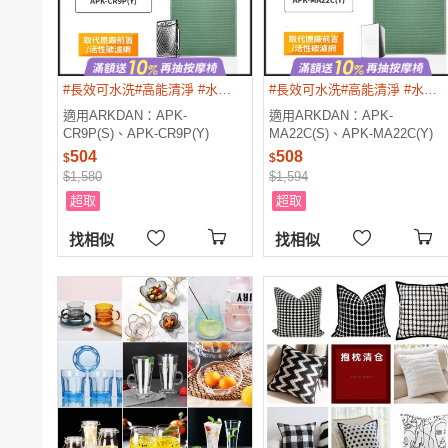
電腦
週邊
電玩
耳機
保養
彩妝
美髮
香氛
#長效可水洗#高能清淨 #水洗環保 #耐久材
#長效可水洗#高能清淨 #水洗環保 #耐久材
適用ARKDAN：APK-
適用ARKDAN：APK-
CR9P(S)、APK-CR9P(Y)
MA22C(S)、APK-MA22C(Y)
【Original Life沅瑢】長效可水
【Original Life 沅瑢】長效可水
504
508
$
$
洗★ 空氣清淨機濾網
洗★ 空氣清淨機濾網
$1,580
$1,594
超取
超取
找相似
找相似