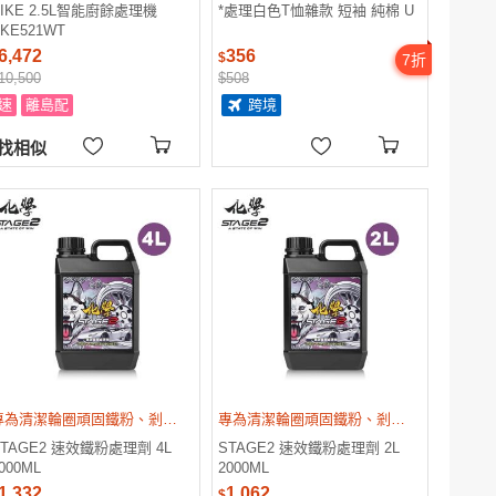
DIKE 2.5L智能廚餘處理機
*處理白色T恤雜款 短袖 純棉 U
KE521WT
6,472
356
$
7
折
10,500
$508
速
離島配
跨境
找相似
專為清潔輪圈頑固鐵粉、剎車粉塵、油垢或其他道路污染源
專為清潔輪圈頑固鐵粉、剎車粉塵
STAGE2 速效鐵粉處理劑 4L
STAGE2 速效鐵粉處理劑 2L
000ML
2000ML
1,332
1,062
$