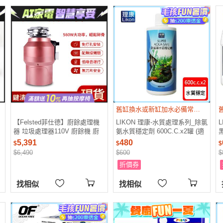
舊缸換水或新缸加水必備常用品
【Felsted菲仕德】廚餘處理機
LIKON 理康-水質處理系列_除氯
器 垃圾處理器110V 廚餘機 廚
氨水質穩定劑 600C.C.x2罐 (適
房垃圾粉碎機 大功率研磨機
合觀賞魚魚缸使用)
5,391
480
$
$
$
$6,490
$600
$
折價券
找相似
找相似