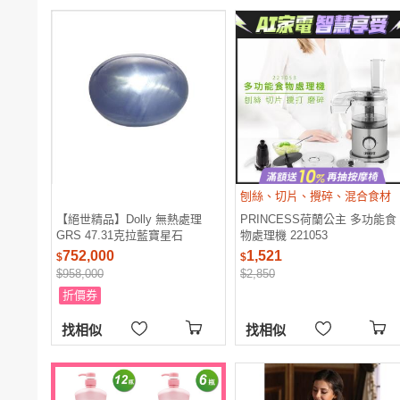
刨絲、切片、攪碎、混合食材
【絕世精品】Dolly 無熱處理
PRINCESS荷蘭公主 多功能食
GRS 47.31克拉藍寶星石
物處理機 221053
752,000
1,521
$
$
$958,000
$2,850
折價券
找相似
找相似