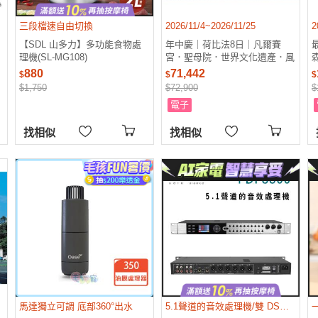
三段檔速自由切換
2026/11/4~2026/11/25
2
【SDL 山多力】多功能食物處
年中慶｜荷比法8日｜凡爾賽
理機(SL-MG108)
宮．聖母院．世界文化遺產．風
車村．運河遊船．時尚購物趣8
880
71,442
$
$
$
日｜高雄來回_26EU08APK2
$1,750
$72,900
$
_
電子
找相似
找相似
馬達獨立可調 底部360°出水
5.1聲道的音效處理機/雙 DSP 數位類比處理技術/KTV包廂、會所、別墅、大客廳、婚宴、廟會