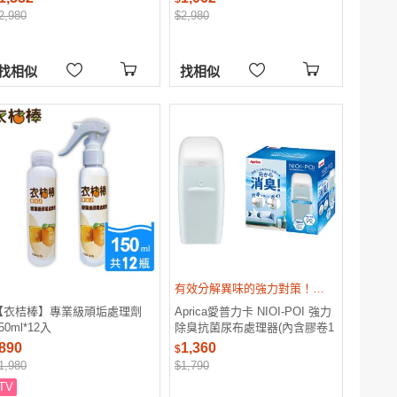
2,980
$2,980
找相似
找相似
有效分解異味的強力對策！有效分解異味！居家常保清潔衛生！
【衣桔棒】專業級頑垢處理劑
Aprica愛普力卡 NIOI-POI 強力
50ml*12入
除臭抗菌尿布處理器(內含膠卷1
入)
890
1,360
$
1,980
$1,790
TV