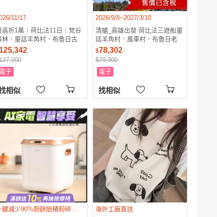
026/11/17
2026/9/8~2027/3/10
最高折1萬｜荷比法11日｜梵谷
清艙_高雄出發 荷比法三遊船童
森林．童話羊角村．布魯日古
話羊角村．風車村．布魯日老
城．雙博物館．三遊船．美食觀
城．香檳酒區．羅浮宮．住大巴
125,342
78,302
$
光巴士．一晚五星｜高雄來回
黎市區．時尚購物9日
127,900
$79,900
26EU11APK2
_26EU09APK1
電子
電子
找相似
找相似
一鍵減少90%廚餘胎積粉碎研磨 高溫烘乾 高溫消毒 除臭抑菌一次完成
海外工廠直送