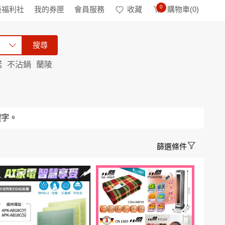
0
級福利社
我的券匣
會員服務
收藏
購物車(
0
)
搜尋
諾
不沾鍋
蘭陵
鍵字。
篩選條件