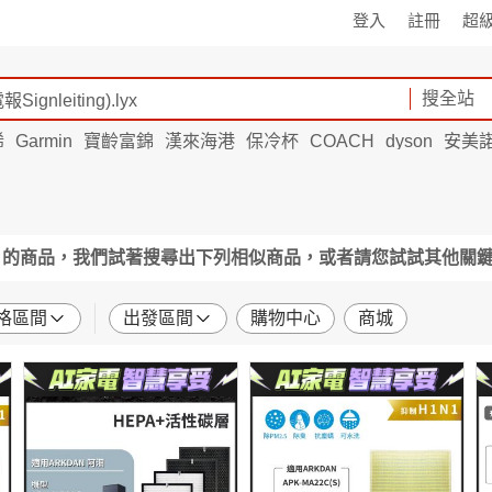
登入
註冊
超
搜全站
烯
Garmin
寶齡富錦
漢來海港
保冷杯
COACH
dyson
安美
的商品，我們試著搜尋出下列相似商品，或者請您試試其他關
格區間
出發區間
購物中心
商城