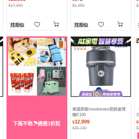
$17,000
$1,480
$
找相似
找相似
美國原裝Insinkerator廚餘處理
機E100
1
32,999
$
$
下雨不愁☂通通3折起
$35,100
$