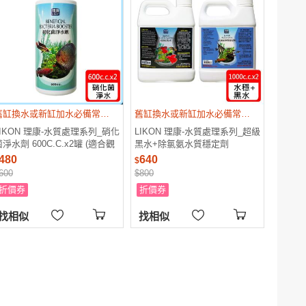
舊缸換水或新缸加水必備常用品
舊缸換水或新缸加水必備常用品
LIKON 理康-水質處理系列_硝化
LIKON 理康-水質處理系列_超級
淨水劑 600C.C.x2罐 (適合觀
黑水+除氯氨水質穩定劑
賞魚魚缸使用)
1000C.C. (適合觀賞魚魚缸使用)
480
640
$
600
$800
折價券
折價券
找相似
找相似