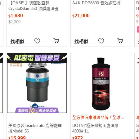
香
【OASE 】德國歐亞瑟
A&K PDP8800 音效處理機
魯
CrystalSkim350 油膜處理器
H
市
1,680
21,000
$
$
$
$2,300
$
找相似
找相似
全方位汽車護理品牌 / 全球知名品牌指定生產商
美國原裝Insinkerator廚餘處理
BOTNY極細緻鏡面處理劑
機Model 56
4000# 1L
4
15,999
972
$
$
$