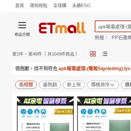
首頁
環保綠點
全球購
永續ESG
商品分類
熱搜：
PP石墨
TV購物
旗艦店
商城
愛買
第
1
件 ~ 第
48
件（ 共
1049
件商品 ）
旅遊
寵物
男女鞋
襪
包配
保健
用品
機能
窈窕
很抱歉，找不到符合
apk報毒處理-(電報Signleiting).lyx
食品
飲料
生鮮
餐券
日用
紙品
清潔
口腔
高相關
最熱銷
新上架
價格排序
價
鍋具
杯瓶
廚衛
休閒
服飾
內衣
精品
珠寶
寢具
家具
收納
宗教
Apple
小米
手機平板
穿戴
家電
電視
季節
廚房