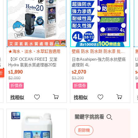
★海水、淡水、水草缸皆適用
壁癌 防水 防水劑 防水漆 批土 補土 白華 油漆 水泥漆 乳膠漆
吸
【OF OCEAN FREE】艾潔
日本Asahipen-強力防水抗壁癌
高
Hydra 氯氨水質處理器20型
處理劑 4L
菌
(400L/H)
1,890
2,070
$
$
$
折
$2,090
$3,299
$
折價券
折價券
找相似
找相似
關鍵字挑挑看
廚餘機