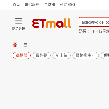
首頁
環保綠點
全球購
永續ESG
商品分類
熱搜：
PP石墨
蘭陵
TV購物
旗艦店
商城
愛買
旅遊
寵物
男女鞋
襪
包配
保健
用品
機能
窈窕
高相關
最熱銷
新上架
價格排序
價
食品
飲料
生鮮
餐券
日用
紙品
清潔
口腔
鍋具
杯瓶
廚衛
休閒
服飾
內衣
精品
珠寶
寢具
家具
收納
宗教
Apple
小米
手機平板
穿戴
家電
電視
季節
廚房