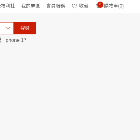
0
級福利社
我的券匣
會員服務
收藏
購物車(
0
)
搜尋
諾
iphone 17