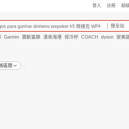
登入
註冊
超
搜全站
烯
Garmin
寶齡富錦
漢來海港
保冷杯
COACH
dyson
安美
格區間