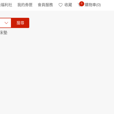
0
級福利社
我的券匣
會員服務
收藏
購物車(
0
)
搜尋
床墊