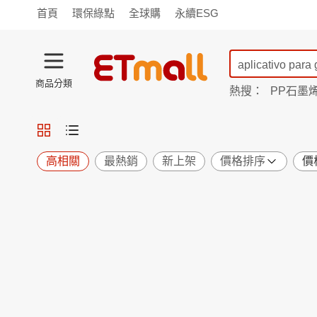
首頁
環保綠點
全球購
永續ESG
商品分類
熱搜：
PP石墨
蘭陵
TV購物
旗艦店
商城
愛買
旅遊
寵物
男女鞋
襪
包配
保健
用品
機能
窈窕
高相關
最熱銷
新上架
價格排序
價
食品
飲料
生鮮
餐券
日用
紙品
清潔
口腔
鍋具
杯瓶
廚衛
休閒
服飾
內衣
精品
珠寶
寢具
家具
收納
宗教
Apple
小米
手機平板
穿戴
家電
電視
季節
廚房