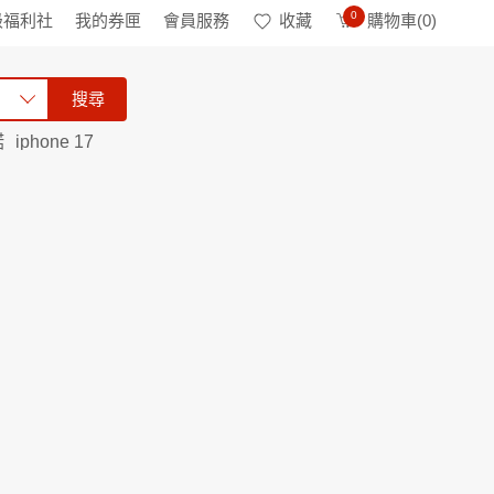
0
級福利社
我的券匣
會員服務
收藏
購物車(
0
)
搜尋
諾
iphone 17