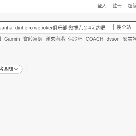
登入
註冊
超
搜全站
烯
Garmin
寶齡富錦
漢來海港
保冷杯
COACH
dyson
安美
格區間