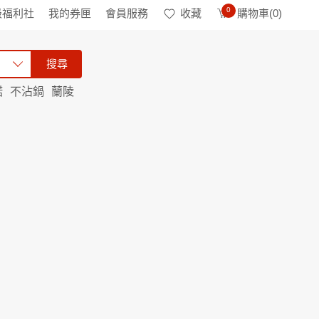
0
級福利社
我的券匣
會員服務
收藏
購物車(
0
)
搜尋
諾
不沾鍋
蘭陵