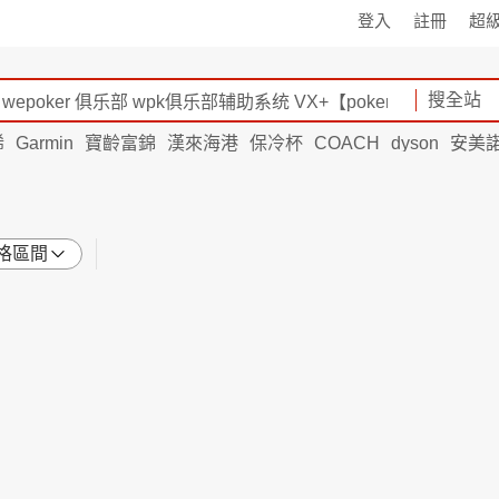
登入
註冊
超
搜全站
烯
Garmin
寶齡富錦
漢來海港
保冷杯
COACH
dyson
安美
格區間