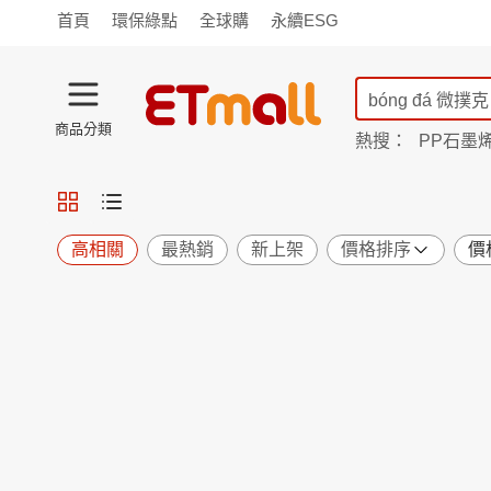
首頁
環保綠點
全球購
永續ESG
商品分類
熱搜：
PP石墨
TV購物
旗艦店
商城
愛買
旅遊
寵物
男女鞋
襪
包配
保健
用品
機能
窈窕
高相關
最熱銷
新上架
價格排序
價
食品
飲料
生鮮
餐券
日用
紙品
清潔
口腔
鍋具
杯瓶
廚衛
休閒
服飾
內衣
精品
珠寶
寢具
家具
收納
宗教
Apple
小米
手機平板
穿戴
家電
電視
季節
廚房