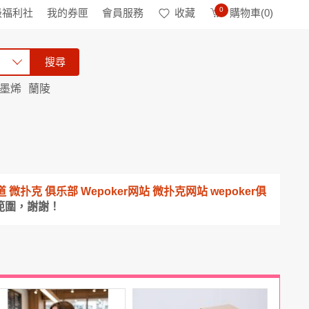
0
級福利社
我的券匣
會員服務
收藏
購物車(
0
)
搜尋
石墨烯
蘭陵
載頻道 微扑克 俱乐部 Wepoker网站 微扑克网站 wepoker俱
範圍，謝謝！