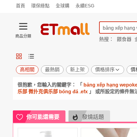
首頁
環保綠點
全球購
永續ESG
商品分類
熱搜：
餵食器
TV購物
旗艦店
商城
愛買
旅遊
寵物
男女鞋
襪
包配
保健
用品
機能
窈窕
高相關
最熱銷
新上架
價格排序
價
食品
飲料
生鮮
餐券
很抱歉，您輸入的關鍵字： 「
bảng xếp hạng w
日用
紙品
清潔
口腔
乐部 微扑克俱乐部 bóng đá .efx
」 或所設定的條件
鍋具
杯瓶
廚衛
休閒
服飾
內衣
精品
珠寶
寢具
家具
收納
宗教
你可能還需要
發燒話題
Apple
小米
手機平板
穿戴
家電
電視
季節
廚房