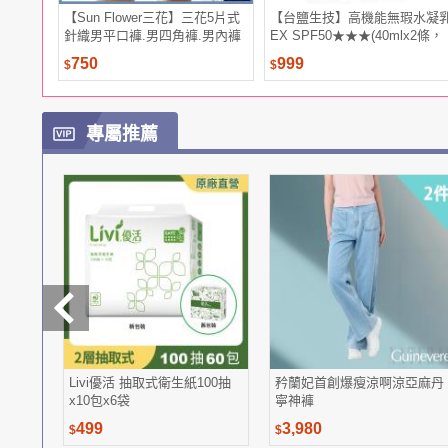
【Sun Flower三花】三花5片式
【台鹽生技】高機能無瑕水凝
針織男平口褲.男四角褲.男內褲
EX SPF50★★★(40mlx2條，
(3件組)
共80ml)
750
999
$
$
專屬推薦
Livi優活 抽取式衛生紙100抽
矜蘭妃首創爆瘦涼啊涼亞麻丹
x10包x6袋
寧神褲
499
3,980
$
$