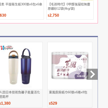
雪柔 平版衛生紙300張x6包x6串
【毛孩時代】0甲醛強凝結無塵
MyCard
原礦砂12袋(4kg/袋)
630
2,750
143
$
$
$
人因日本技術負離子能量活化
東風廚房紙巾60張x6捲x8包
BIO
超能杯
時之泌
盒) *
1,380
529
799
$
$
$