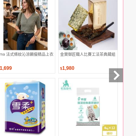
iima 法式條紋沁涼顯瘦精品上衣
金賞御匠職人比賽工法茶典藏組
SHISE
緊緻霜-豐
空版
1,699
1,980
1,560
$
$