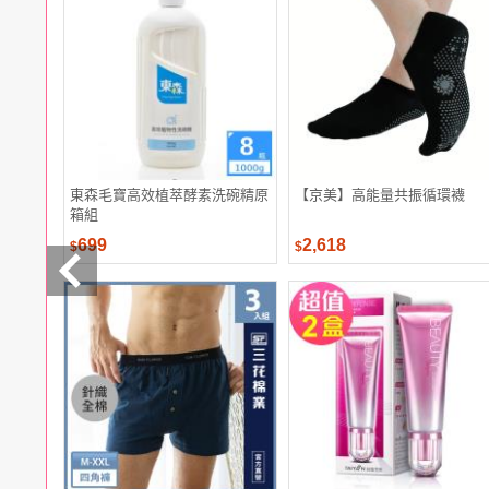
電腦
週邊
電玩
耳機
保養
彩妝
美髮
香氛
東森毛寶高效植萃酵素洗碗精原
【京美】高能量共振循環襪
箱組
699
2,618
$
$