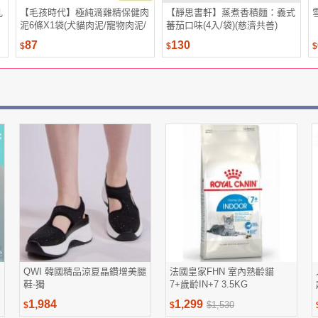
乳
【毛孩時代】極純滴雞精保健肉
【靜思書軒】蒸煮香積麵：義式
泥6條X1袋(犬貓肉泥/寵物肉泥/
蕃茄口味(4入/袋)(慈濟共善)
貓肉泥)
87
130
$
$
$
QWI 韓國精品涼夏晶鑽增美腿
法國皇家FHN 室內熟齡貓
鞋-獨
7+歲齡IN+7 3.5KG
1,984
1,299
$1,530
$
$