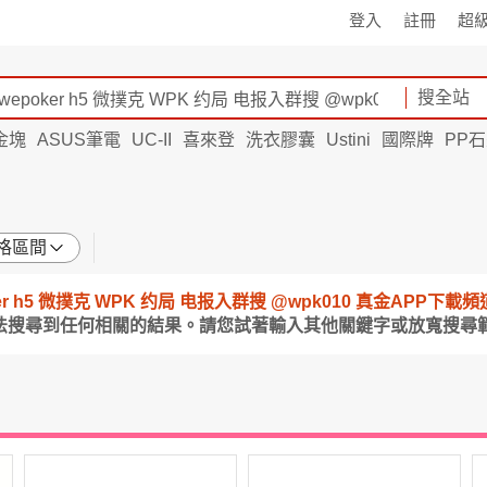
登入
註冊
超
搜全站
金塊
ASUS筆電
UC-II
喜來登
洗衣膠囊
Ustini
國際牌
PP
格區間
epoker h5 微撲克 WPK 约局 电报入群搜 @wpk010 真金APP下
無法搜尋到任何相關的結果。請您試著輸入其他關鍵字或放寬搜尋