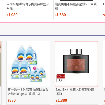
人因AI翻譯出國必備真無線藍牙
鍋寶萬用不鏽鋼蒸籠鍋VIP回饋
耳機
組
1,980
1,680
$
$
$
買一送一！妙管家 抗菌防霉洗
NeatEX柑橘花木香氛智能擴
衣精4000g(4入/箱)共2箱
香瓶
880
1,380
$
$