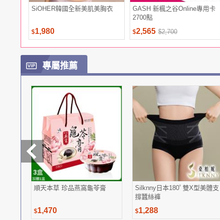
SiOHER韓國全新美肌美胸衣
GASH 新楓之谷Online專用卡
2700點
1,980
2,565
$2,700
$
$
專屬推薦
順天本草 珍品燕窩龜苓膏
Silknny日本180ﾟ雙X型美體支
撐蠶絲褲
1,470
1,288
$
$