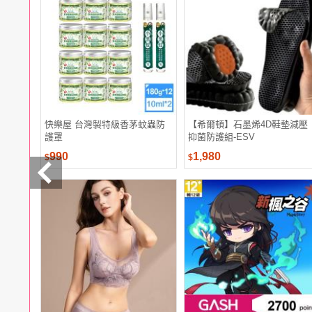
電腦
週邊
電玩
耳機
保養
彩妝
美髮
香氛
快樂屋 台灣製特級香茅蚊蟲防
【希爾頓】石墨烯4D鞋墊減壓
護罩
抑菌防護組-ESV
990
1,980
$
$