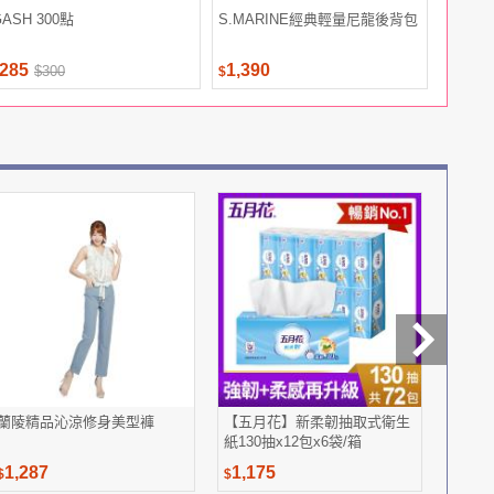
GASH 300點
S.MARINE經典輕量尼龍後背包
大研生醫 
級魚油10
285
1,390
8,188
$300
$
$
蘭陵精品沁涼修身美型褲
【五月花】新柔韌抽取式衛生
每朝健
紙130抽x12包x6袋/箱
650m
1,287
1,175
612
$
$
$