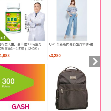
【得意人生】高單位30mg葉黃
QWI 全新版閃亮造型丹寧褲-獨
【靜思書
素軟膠囊3＋1瓶組 (共240粒)
4入裝(慈
1,088
3,280
162
$
$