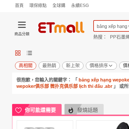
首頁
環保綠點
全球購
永續ESG
商品分類
熱搜：
PP石墨
蘭陵
TV購物
旗艦店
商城
愛買
旅遊
寵物
男女鞋
襪
包配
保健
用品
機能
窈窕
高相關
最熱銷
新上架
價格排序
價
食品
飲料
生鮮
餐券
很抱歉，您輸入的關鍵字： 「
bảng xếp hạng w
日用
紙品
清潔
口腔
wepoker俱乐部 微扑克俱乐部 lịch thi đấu .abr
」 或
鍋具
杯瓶
廚衛
休閒
服飾
內衣
精品
珠寶
寢具
家具
收納
宗教
你可能還需要
發燒話題
Apple
小米
手機平板
穿戴
家電
電視
季節
廚房