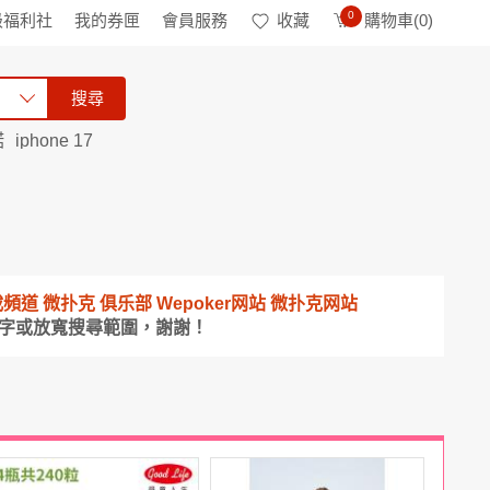
0
級福利社
我的券匣
會員服務
收藏
購物車(
0
)
搜尋
諾
iphone 17
PP下載頻道 微扑克 俱乐部 Wepoker网站 微扑克网站
鍵字或放寬搜尋範圍，謝謝！