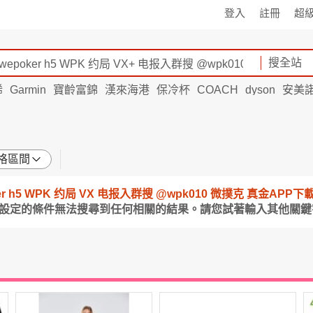
登入
註冊
超
搜全站
烯
Garmin
寶齡富錦
漢來海港
保冷杯
COACH
dyson
安美
格區間
epoker h5 WPK 约局 VX 电报入群搜 @wpk010 微撲克 真金A
所設定的條件無法搜尋到任何相關的結果。請您試著輸入其他關