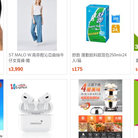
ST.MALO W.南岸輕沁亞麻絲牛
舒跑 運動飲料鋁箔包250mlx24
仔女寬褲-獨
入/箱
3,990
175
$
$
$