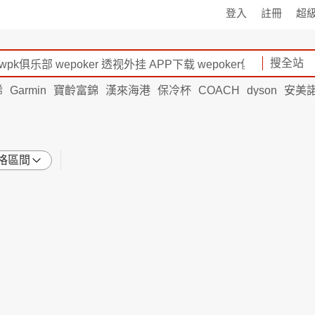
登入
註冊
超
搜全站
烯
Garmin
寶齡富錦
漢來海港
保冷杯
COACH
dyson
安美
格區間