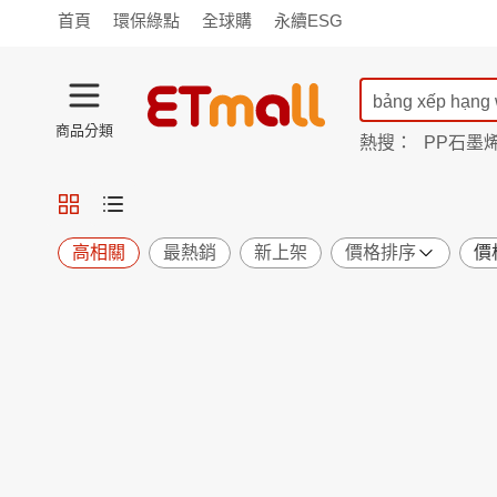
首頁
環保綠點
全球購
永續ESG
商品分類
熱搜：
PP石墨
蘭陵
TV購物
旗艦店
商城
愛買
旅遊
寵物
男女鞋
襪
包配
保健
用品
機能
窈窕
高相關
最熱銷
新上架
價格排序
價
食品
飲料
生鮮
餐券
日用
紙品
清潔
口腔
鍋具
杯瓶
廚衛
休閒
服飾
內衣
精品
珠寶
寢具
家具
收納
宗教
Apple
小米
手機平板
穿戴
家電
電視
季節
廚房