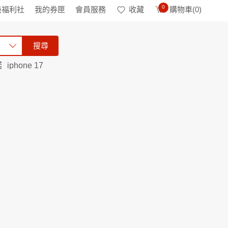
0
級福利社
我的券匣
會員服務
收藏
購物車(
0
)
搜尋
諾
iphone 17