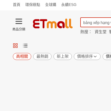
首頁
環保綠點
全球購
永續ESG
商品分類
熱搜：
資生堂
iphone 17
蘭陵
TV購物
旗艦店
商城
愛買
旅遊
寵物
男女鞋
襪
包配
保健
用品
機能
窈窕
高相關
最熱銷
新上架
價格排序
價
食品
飲料
生鮮
餐券
日用
紙品
清潔
口腔
鍋具
杯瓶
廚衛
休閒
服飾
內衣
精品
珠寶
寢具
家具
收納
宗教
Apple
小米
手機平板
穿戴
家電
電視
季節
廚房