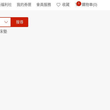
0
級福利社
我的券匣
會員服務
收藏
購物車(
0
)
搜尋
床墊