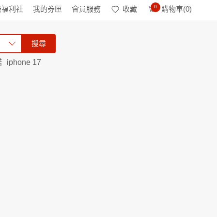
0
級福利社
我的券匣
會員服務
收藏
購物車(
0
)
搜尋
諾
iphone 17