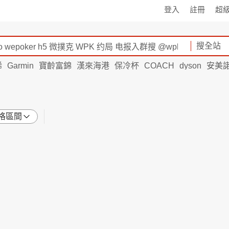
登入
註冊
超
搜全站
烯
Garmin
寶齡富錦
漢來海港
保冷杯
COACH
dyson
安美
格區間