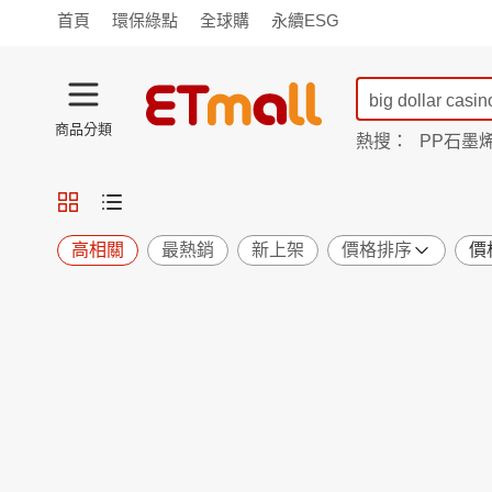
首頁
環保綠點
全球購
永續ESG
商品分類
熱搜：
PP石墨
蘭陵
TV購物
旗艦店
商城
愛買
旅遊
寵物
男女鞋
襪
包配
保健
用品
機能
窈窕
高相關
最熱銷
新上架
價格排序
價
食品
飲料
生鮮
餐券
日用
紙品
清潔
口腔
鍋具
杯瓶
廚衛
休閒
服飾
內衣
精品
珠寶
寢具
家具
收納
宗教
Apple
小米
手機平板
穿戴
家電
電視
季節
廚房