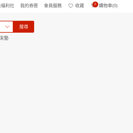
0
級福利社
我的券匣
會員服務
收藏
購物車(
0
)
搜尋
床墊