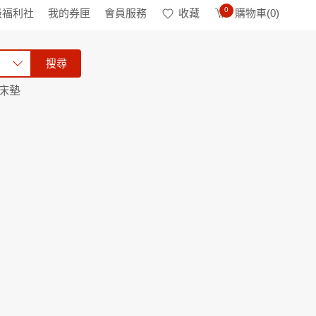
0
級福利社
我的券匣
會員服務
收藏
購物車(
0
)
搜尋
床墊