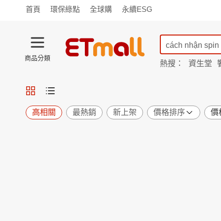
首頁
環保綠點
全球購
永續ESG
商品分類
熱搜：
資生堂
iphone 17
蘭陵
TV購物
旗艦店
商城
愛買
旅遊
寵物
男女鞋
襪
包配
保健
用品
機能
窈窕
高相關
最熱銷
新上架
價格排序
價
食品
飲料
生鮮
餐券
日用
紙品
清潔
口腔
鍋具
杯瓶
廚衛
休閒
服飾
內衣
精品
珠寶
寢具
家具
收納
宗教
Apple
小米
手機平板
穿戴
家電
電視
季節
廚房