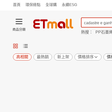
首頁
環保綠點
全球購
永續ESG
商品分類
熱搜：
PP石墨
蘭陵
TV購物
旗艦店
商城
愛買
旅遊
寵物
男女鞋
襪
包配
保健
用品
機能
窈窕
高相關
最熱銷
新上架
價格排序
價
食品
飲料
生鮮
餐券
日用
紙品
清潔
口腔
鍋具
杯瓶
廚衛
休閒
服飾
內衣
精品
珠寶
寢具
家具
收納
宗教
Apple
小米
手機平板
穿戴
家電
電視
季節
廚房