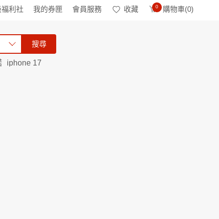
0
級福利社
我的券匣
會員服務
收藏
購物車(
0
)
搜尋
諾
iphone 17