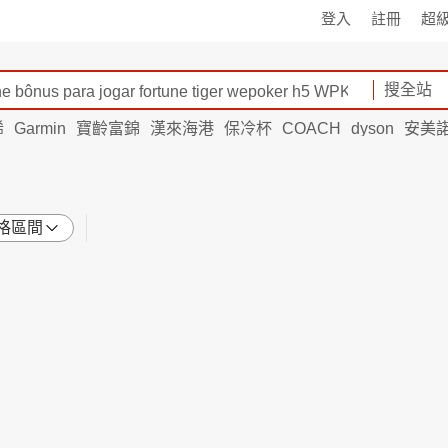
登入
註冊
超
搜全站
烯
Garmin
寶齡富錦
漢來海港
保冷杯
COACH
dyson
安美
格區間