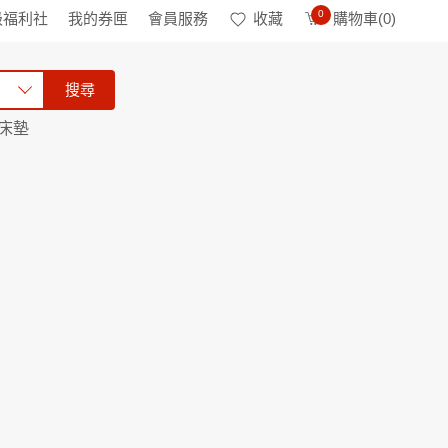
0
級福利社
我的券匣
會員服務
收藏
購物車(
0
)
搜尋
床墊