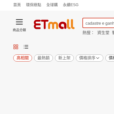
首頁
環保綠點
全球購
永續ESG
商品分類
熱搜：
資生堂
iphone 17
蘭陵
TV購物
旗艦店
商城
愛買
旅遊
寵物
男女鞋
襪
包配
保健
用品
機能
窈窕
高相關
最熱銷
新上架
價格排序
價
食品
飲料
生鮮
餐券
日用
紙品
清潔
口腔
鍋具
杯瓶
廚衛
休閒
服飾
內衣
精品
珠寶
寢具
家具
收納
宗教
Apple
小米
手機平板
穿戴
家電
電視
季節
廚房