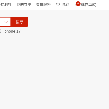
0
級福利社
我的券匣
會員服務
收藏
購物車(
0
)
搜尋
諾
iphone 17