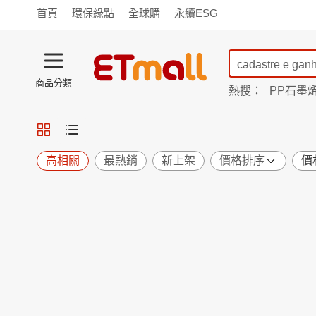
首頁
環保綠點
全球購
永續ESG
商品分類
熱搜：
PP石墨
蘭陵
TV購物
旗艦店
商城
愛買
旅遊
寵物
男女鞋
襪
包配
保健
用品
機能
窈窕
高相關
最熱銷
新上架
價格排序
價
食品
飲料
生鮮
餐券
日用
紙品
清潔
口腔
鍋具
杯瓶
廚衛
休閒
服飾
內衣
精品
珠寶
寢具
家具
收納
宗教
Apple
小米
手機平板
穿戴
家電
電視
季節
廚房