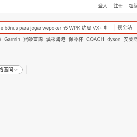
登入
註冊
超
搜全站
烯
Garmin
寶齡富錦
漢來海港
保冷杯
COACH
dyson
安美
格區間