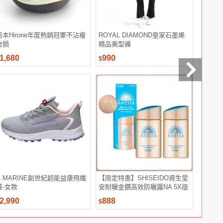
日本Hirone年度熱銷冠軍不沾複
ROYAL DIAMOND皇家石墨烯
甘味人生
合鍋
精品美型褲
粒/盒x(5
1,680
990
5,658
$
$
S.MARINE創世紀超能益康飛織
【限定特惠】SHISEIDO資生堂
MyCard
鞋-女款
安耐曬金鑽高效防曬露NA 5X版
60mlx2
2,990
888
50
$
$