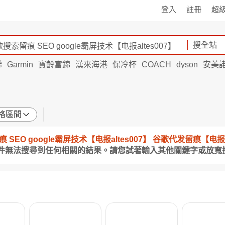
登入
註冊
超
搜全站
烯
Garmin
寶齡富錦
漢來海港
保冷杯
COACH
dyson
安美
格區間
搜索留痕 SEO google霸屏技术【电报altes007】 谷歌代发留痕【电报
條件無法搜尋到任何相關的結果。請您試著輸入其他關鍵字或放寬