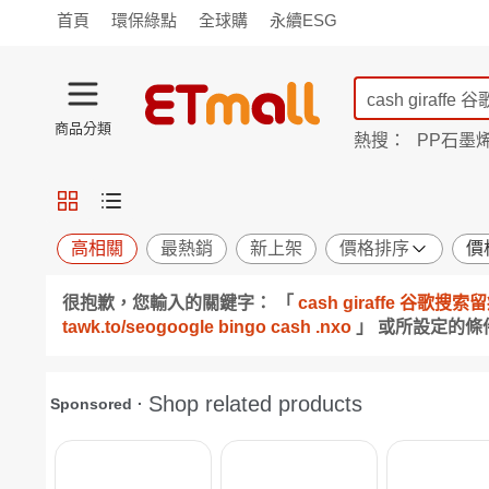
首頁
環保綠點
全球購
永續ESG
商品分類
熱搜：
PP石墨
蘭陵
TV購物
旗艦店
商城
愛買
旅遊
寵物
男女鞋
襪
包配
保健
用品
機能
窈窕
高相關
最熱銷
新上架
價格排序
價
食品
飲料
生鮮
餐券
很抱歉，您輸入的關鍵字： 「
cash giraffe 谷歌
日用
紙品
清潔
口腔
tawk.to/seogoogle bingo cash .nxo
」 或所設定的
鍋具
杯瓶
廚衛
休閒
服飾
內衣
精品
珠寶
寢具
家具
收納
宗教
Apple
小米
手機平板
穿戴
家電
電視
季節
廚房