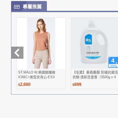
專屬推薦
ST.MALO W.美國銀纖維
【毛寶】東森嚴選 防蟎抗菌洗
IONIC+美型女背心-ESV
衣精-清新百里香（3500g x 4
瓶/原箱組）
2,680
699
$
$