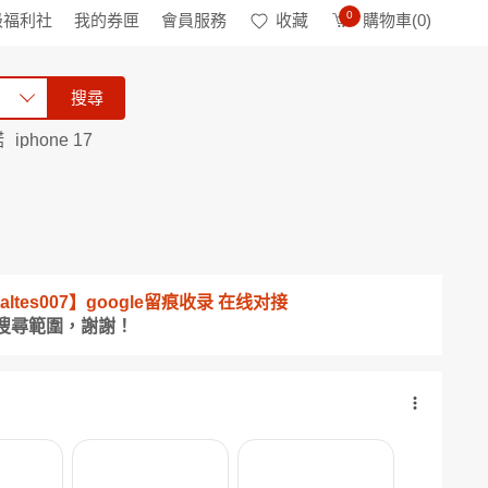
0
級福利社
我的券匣
會員服務
收藏
購物車(
0
)
搜尋
諾
iphone 17
altes007】google留痕收录 在线对接
搜尋範圍，謝謝！