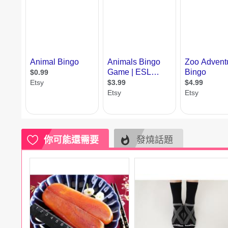
電腦
週邊
電玩
耳機
保養
彩妝
美髮
香氛
你可能還需要
發燒話題