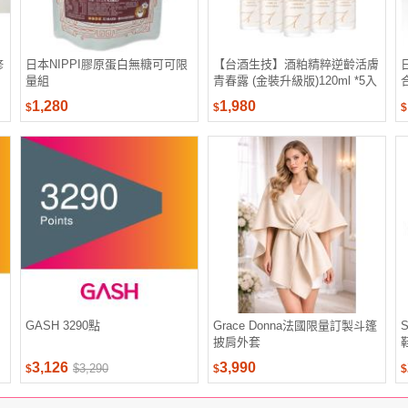
修
日本NIPPI膠原蛋白無糖可可限
【台酒生技】酒粕精粹逆齡活膚
量組
青春露 (金裝升級版)120ml *5入
(保濕美白加強版)
1,280
1,980
$
$
$
GASH 3290點
Grace Donna法國限量訂製斗篷
披肩外套
3,126
3,990
$3,290
$
$
$