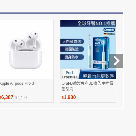
Apple Airpods Pro 3
Oral-B德製專利3D廣告主推電
sun
動牙刷
粹EX
6,387
1,980
2,48
$7,490
$
$
$